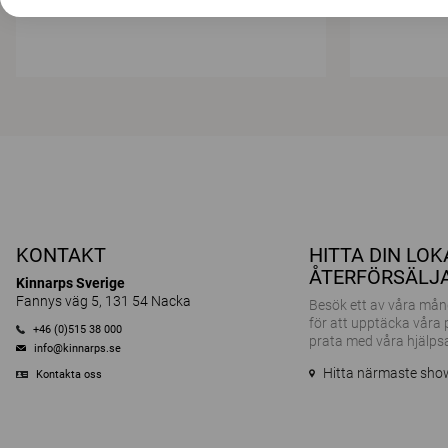
KONTAKT
HITTA DIN LO
ÅTERFÖRSÄLJ
Kinnarps Sverige
Fannys väg 5, 131 54 Nacka
Besök ett av våra m
för att upptäcka våra
+46 (0)515 38 000
prata med våra hjälps
info@kinnarps.se
Hitta närmaste sh
Kontakta oss