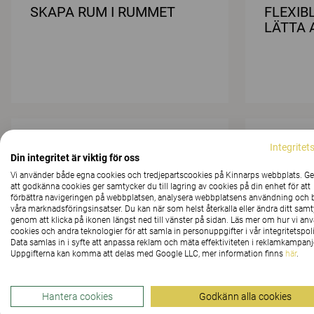
SKAPA RUM I RUMMET
FLEXIB
LÄTTA 
BLÅTT GER LUGN OCH
ONE SI
Integritet
PRODUKTIVITET
Din integritet är viktig för oss
Vi använder både egna cookies och tredjepartscookies på Kinnarps webbplats. 
att godkänna cookies ger samtycker du till lagring av cookies på din enhet för att
förbättra navigeringen på webbplatsen, analysera webbplatsens användning och b
våra marknadsföringsinsatser. Du kan när som helst återkalla eller ändra ditt sam
genom att klicka på ikonen längst ned till vänster på sidan. Läs mer om hur vi an
cookies och andra teknologier för att samla in personuppgifter i vår integritetspoli
Data samlas in i syfte att anpassa reklam och mäta effektiviteten i reklamkampanj
Uppgifterna kan komma att delas med Google LLC, mer information finns
här
.
BAKGRUNDSMUSIK KAN
SÄNK L
SKAPA LUGN OCH
HJÄLP 
Hantera cookies
Godkänn alla cookies
HARMONI
MATERI