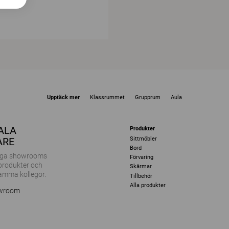
Upptäck mer
Klassrummet
Grupprum
Aula
KALA
Produkter
Sittmöbler
ARE
Bord
ånga showrooms
Förvaring
 produkter och
Skärmar
amma kollegor.
Tillbehör
Alla produkter
owroom