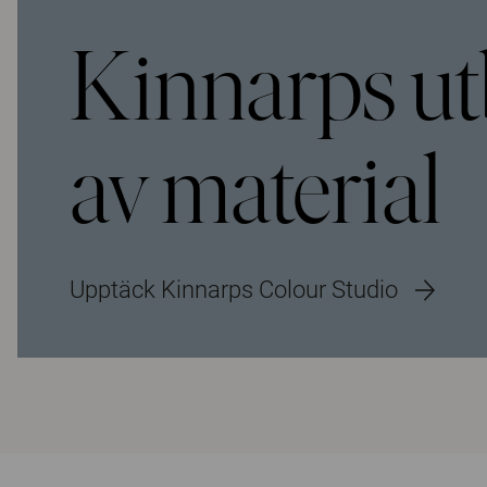
Kinnarps u
av material
Upptäck Kinnarps Colour Studio