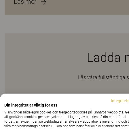
Läs mer
Ladda n
Läs våra fullständiga 
Integritet
Din integritet är viktig för oss
Vi använder både egna cookies och tredjepartscookies på Kinnarps webbplats. 
att godkänna cookies ger samtycker du till lagring av cookies på din enhet för att
förbättra navigeringen på webbplatsen, analysera webbplatsens användning och b
våra marknadsföringsinsatser. Du kan när som helst återkalla eller ändra ditt sam