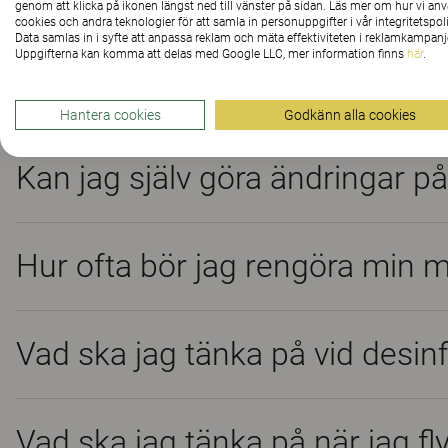
genom att klicka på ikonen längst ned till vänster på sidan. Läs mer om hur vi an
cookies och andra teknologier för att samla in personuppgifter i vår integritetspoli
Frågor och svar – all
Data samlas in i syfte att anpassa reklam och mäta effektiviteten i reklamkampanj
Uppgifterna kan komma att delas med Google LLC, mer information finns
här
.
Hantera cookies
Godkänn alla cookies
Kan jag själv göra ändringar p
Hur ofta bör jag rengöra min 
Vad ska jag tänka på vid desin
Vad ska jag tänka på när jag fl