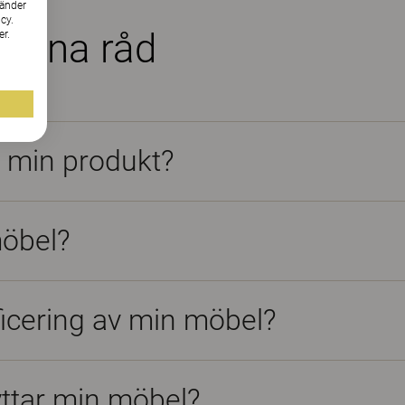
vänder
cy.
männa råd
er.
å min produkt?
möbel?
ficering av min möbel?
yttar min möbel?