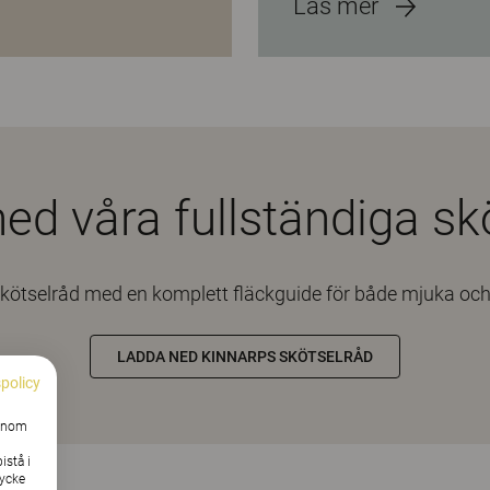
Läs mer
ed våra fullständiga sk
skötselråd med en komplett fläckguide för både mjuka oc
LADDA NED KINNARPS SKÖTSELRÅD
spolicy
Genom
istå i
tycke