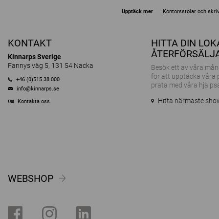
Upptäck mer
Kontorsstolar och skri
KONTAKT
HITTA DIN LO
ÅTERFÖRSÄLJ
Kinnarps Sverige
Fannys väg 5, 131 54 Nacka
Besök ett av våra m
för att upptäcka våra
+46 (0)515 38 000
prata med våra hjälps
info@kinnarps.se
Hitta närmaste sh
Kontakta oss
WEBSHOP