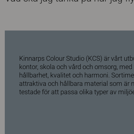
Kinnarps Colour Studio (KCS) är vårt utb
kontor, skola och vård och omsorg, med
hållbarhet, kvalitet och harmoni. Sortime
attraktiva och hållbara material som är
testade för att passa olika typer av miljöe