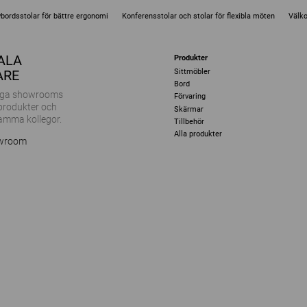
vbordsstolar för bättre ergonomi
Konferensstolar och stolar för flexibla möten
Välk
KALA
Produkter
Sittmöbler
ARE
Bord
ånga showrooms
Förvaring
 produkter och
Skärmar
amma kollegor.
Tillbehör
Alla produkter
owroom