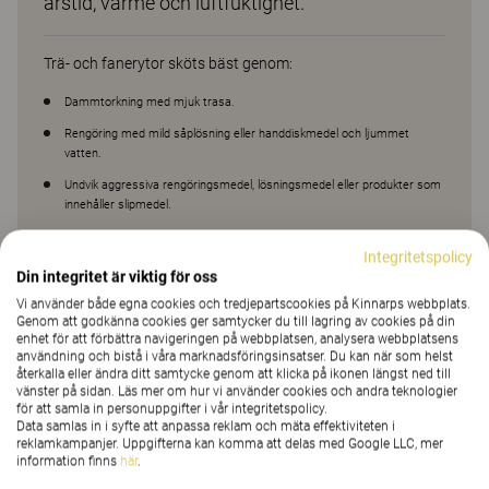
årstid, värme och luftfuktighet.
Trä- och fanerytor sköts bäst genom:
Dammtorkning med mjuk trasa.
Rengöring med mild såplösning eller handdiskmedel och ljummet
vatten.
Undvik aggressiva rengöringsmedel, lösningsmedel eller produkter som
innehåller slipmedel.
Torka med vatten och därefter med en torr trasa.
Integritetspolicy
Din integritet är viktig för oss
Vi använder både egna cookies och tredjepartscookies på Kinnarps webbplats.
Genom att godkänna cookies ger samtycker du till lagring av cookies på din
enhet för att förbättra navigeringen på webbplatsen, analysera webbplatsens
användning och bistå i våra marknadsföringsinsatser. Du kan när som helst
återkalla eller ändra ditt samtycke genom att klicka på ikonen längst ned till
vänster på sidan. Läs mer om hur vi använder cookies och andra teknologier
för att samla in personuppgifter i vår integritetspolicy.
Data samlas in i syfte att anpassa reklam och mäta effektiviteten i
reklamkampanjer. Uppgifterna kan komma att delas med Google LLC, mer
information finns
här
.