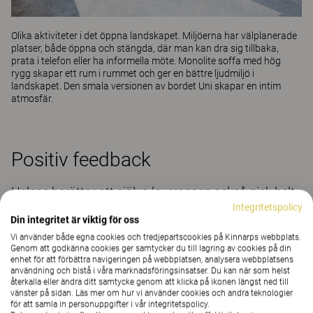
Olika aktiviteter i det öppna landskapet. Miljöerna har välplanerade
platser, både öppna och stängda, där man kan dra sig tillbaka,
prata i telefon eller ha informella möte.
Monolite
soffa med hög
rygg skapar ett rum i rummet och ger en bättre ljudmiljö i
landskapet. Den smala versionen av bordet Uni skapar en intim
atmosfär.
Positiv feedback
Helene berättar att själva leveransen också gick helt
Integritetspolicy
enligt plan och att alla leveranser var väl aviserade
Din integritet är viktig för oss
och planerade. Dessutom var montörerna väldigt
Vi använder både egna cookies och tredjepartscookies på Kinnarps webbplats.
trevliga, kunniga och serviceinriktade.
Genom att godkänna cookies ger samtycker du till lagring av cookies på din
enhet för att förbättra navigeringen på webbplatsen, analysera webbplatsens
användning och bistå i våra marknadsföringsinsatser. Du kan när som helst
Vi har fått nya moderna lokaler med ljusa och
återkalla eller ändra ditt samtycke genom att klicka på ikonen längst ned till
behagliga färger, funktionella möbler och bra
vänster på sidan. Läs mer om hur vi använder cookies och andra teknologier
för att samla in personuppgifter i vår integritetspolicy.
utrustning. Med många öppna ytor har det varit