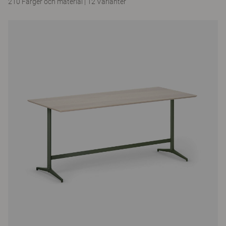
210 Färger och material
|
12 Varianter