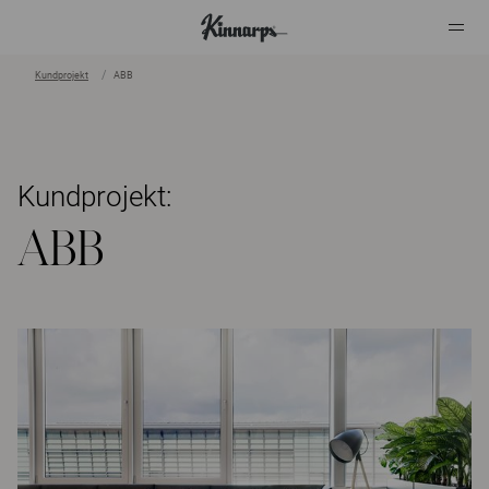
Kundprojekt
ABB
?
?
Kundprojekt:
ABB