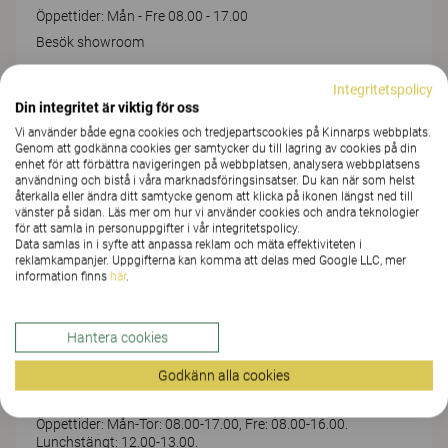
Öppettider: Mån - Fre 08.00 - 17.00
Besök showroom
Integritetspolicy
LINKÖPING
Din integritet är viktig för oss
Gillbergagatan 42
Vi använder både egna cookies och tredjepartscookies på Kinnarps webbplats.
Genom att godkänna cookies ger samtycker du till lagring av cookies på din
Öppettider: Mån-Tors 8.00-17.00, Fre 8.00-16.00
enhet för att förbättra navigeringen på webbplatsen, analysera webbplatsens
Besök showroom
användning och bistå i våra marknadsföringsinsatser. Du kan när som helst
återkalla eller ändra ditt samtycke genom att klicka på ikonen längst ned till
vänster på sidan. Läs mer om hur vi använder cookies och andra teknologier
för att samla in personuppgifter i vår integritetspolicy.
LJUNGBY
Data samlas in i syfte att anpassa reklam och mäta effektiviteten i
reklamkampanjer. Uppgifterna kan komma att delas med Google LLC, mer
Gängesvägen 13
information finns
här
.
Öppettider: Enligt överenskommelse.
Besök showroom
Hantera cookies
LULEÅ
Godkänn alla cookies
Ödlegatan 1A
Öppettider: Mån-Tor: 08.00-17.00, Fre: 08.00-16.00.
Lunchstängt: 12.00-13.00.