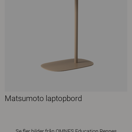
Matsumoto laptopbord
Se fler bilder från OMNES Education Rennes