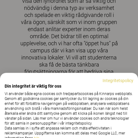
visa den lyhördhet som är så viktig och
nödvändig i denna typ av verksamhet
och spelade en viktig rådgivande roll i
våra ögon, särskilt som vi inom gruppen
endast anlitar experter inom deras
område. Det bidrar till en optimal
upplevelse, och vi har ofta "öppet hus" på
campus där vi kan visa upp våra
innovativa lokaler. Vi vill att studenterna
ska få de bästa tänkbara
förutsättningarna för att bedriva sina
studier, delta i evenemang som
Integritetspolicy
arrangeras och så långt som möjligt
Din integritet är viktig för oss
känna sig som hemma. Allt detta är
Vi använder både egna cookies och tredjepartscookies på Kinnarps webbplats.
Genom att godkänna cookies ger samtycker du till lagring av cookies på din
möjligt med Kinnarps, och vi har en
enhet för att förbättra navigeringen på webbplatsen, analysera webbplatsens
tillitsfull relation tack vare deras
användning och bistå i våra marknadsföringsinsatser. Du kan när som helst
professionella inställning och täta
återkalla eller ändra ditt samtycke genom att klicka på ikonen längst ned till
vänster på sidan. Läs mer om hur vi använder cookies och andra teknologier
uppföljning.
för att samla in personuppgifter i vår integritetspolicy.
Data samlas in i syfte att anpassa reklam och mäta effektiviteten i
Édouard Vaury, Direktör på campus, OMNES
reklamkampanjer. Uppgifterna kan komma att delas med Google LLC, mer
Education