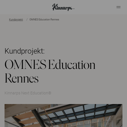
Kundprojekt
OMNES Education Rennes
?
?
Kundprojekt:
OMNES Education
Rennes
Kinnarps Next Education®