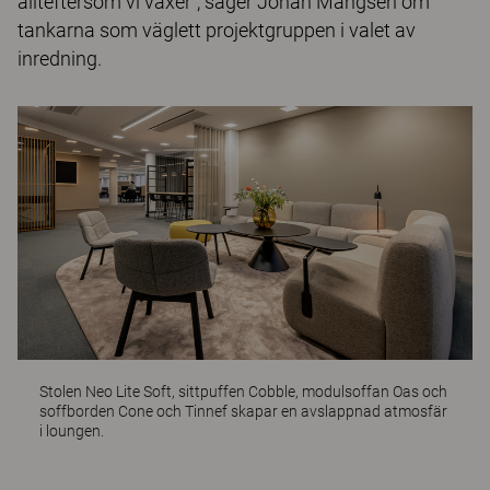
allteftersom vi växer", säger Johan Mångsén om
tankarna som väglett projektgruppen i valet av
inredning.
Stolen
Neo Lite Soft
, sittpuffen
Cobble
, modulsoffan
Oas
och
soffborden
Cone
och
Tinnef
skapar en avslappnad atmosfär
i loungen.