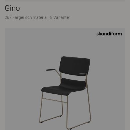
Gino
267 Färger och material
|
8 Varianter