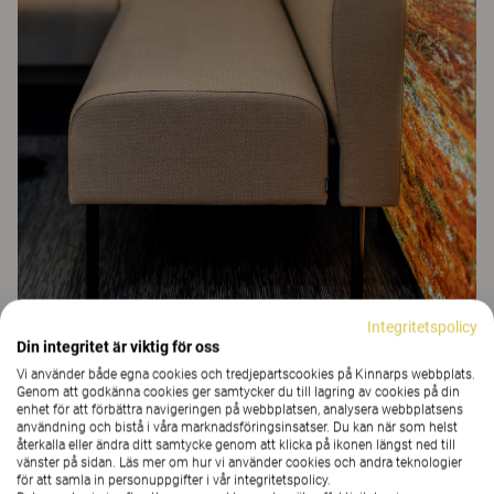
Integritetspolicy
Din integritet är viktig för oss
Modulsoffan
Gino
har en glipa mellan sits och rygg, vilket gör den
Vi använder både egna cookies och tredjepartscookies på Kinnarps webbplats.
till ett lättstädat och hygieniskt val i miljöer där mat och dryck
Genom att godkänna cookies ger samtycker du till lagring av cookies på din
förekommer.
enhet för att förbättra navigeringen på webbplatsen, analysera webbplatsens
användning och bistå i våra marknadsföringsinsatser. Du kan när som helst
återkalla eller ändra ditt samtycke genom att klicka på ikonen längst ned till
vänster på sidan. Läs mer om hur vi använder cookies och andra teknologier
Inspireras du av detta projekt?
för att samla in personuppgifter i vår integritetspolicy.