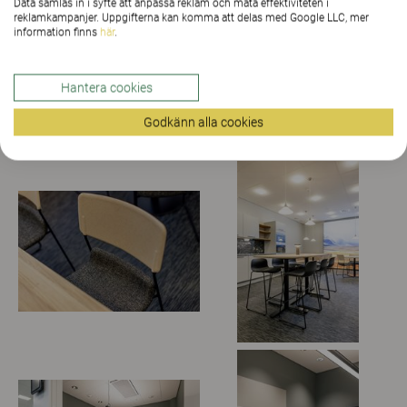
Data samlas in i syfte att anpassa reklam och mäta effektiviteten i
reklamkampanjer. Uppgifterna kan komma att delas med Google LLC, mer
TA KONTAKT MED OSS!
information finns
här
.
Hantera cookies
Se fler bilder från Saab Stockholm
Godkänn alla cookies