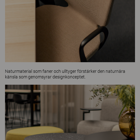
Naturmaterial som
faner
och
ulltyger
förstärker den naturnära
känsla som genomsyrar designkonceptet.