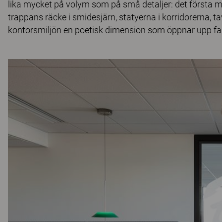
lika mycket på volym som på små detaljer: det första m
trappans räcke i smidesjärn, statyerna i korridorerna, ta
kontorsmiljön en poetisk dimension som öppnar upp fan