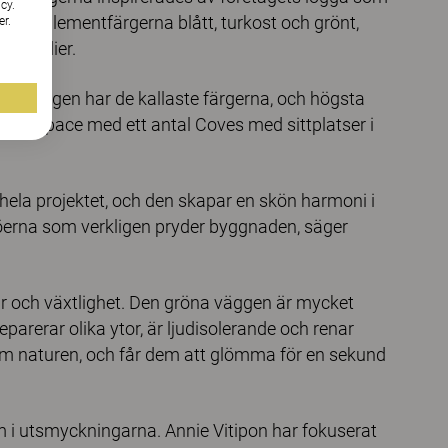
cy.
v komplementfärgerna blått, turkost och grönt,
er.
textilier.
envåningen har de kallaste färgerna, och högsta
ubb”-space med ett antal Coves med sittplatser i
hela projektet, och den skapar en skön harmoni i
jöerna som verkligen pryder byggnaden, säger
ur och växtlighet. Den gröna väggen är mycket
eparerar olika ytor, är ljudisolerande och renar
om naturen, och får dem att glömma för en sekund
 i utsmyckningarna. Annie Vitipon har fokuserat