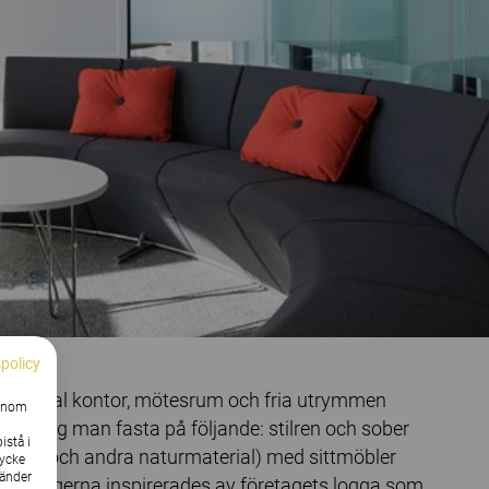
spolicy
tort antal kontor, mötesrum och fria utrymmen
Genom
gen tog man fasta på följande: stilren och sober
istå i
bord, trä och andra naturmaterial) med sittmöbler
tycke
vänder
ljer). Färgerna inspirerades av företagets logga som