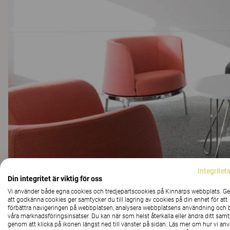
Integritet
Din integritet är viktig för oss
Byggnaden på Rue de Presbourg i Paris består av ett s
Vi använder både egna cookies och tredjepartscookies på Kinnarps webbplats. 
att godkänna cookies ger samtycker du till lagring av cookies på din enhet för att
uppdelat på åtta våningar. Vid utformningen av inrednin
förbättra navigeringen på webbplatsen, analysera webbplatsens användning och b
interiör (väggar i vitt, beige och mörkgrått, ljusa skriv
våra marknadsföringsinsatser. Du kan när som helst återkalla eller ändra ditt sam
genom att klicka på ikonen längst ned till vänster på sidan. Läs mer om hur vi an
som färgklickar i landskapet (arbetsstolar, soffor, fåtö