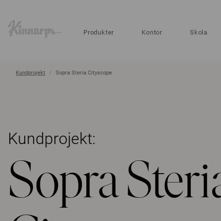
?
?
Produkter
Kontor
Skola
Kundprojekt
Sopra Steria Cityscope
Kundprojekt:
Sopra Steri