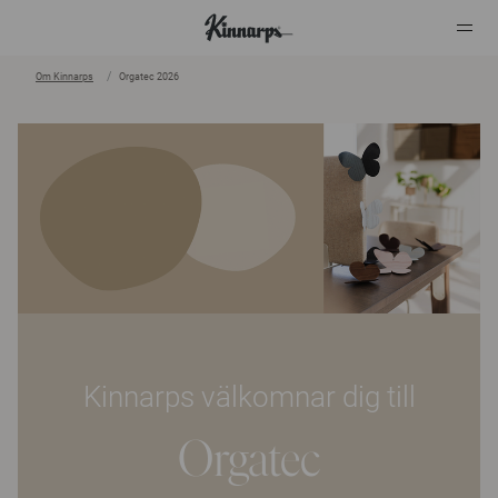
Om Kinnarps
Orgatec 2026
?
?
Kinnarps välkomnar dig till
Orgatec