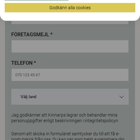
JOBBTITEL *
Godkänn alla cookies
FÖRETAGSMEJL *
TELEFON *
Jag godkänner att Kinnarps lagrar och behandlar mina
personuppgifter enligt beskrivningen i
integritetspolicyn
Genom att skicka in formuläret samtycker du till att få e-
postutskick från oss. Du kan när som helst avregistrera dig.