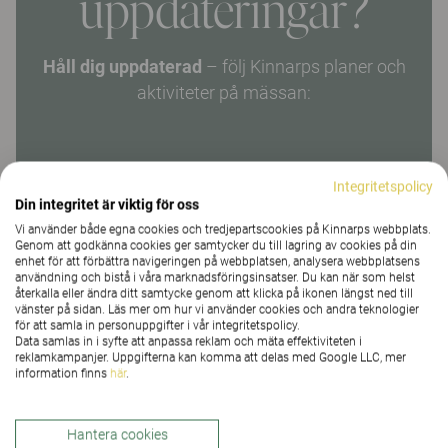
uppdateringar?
Håll dig uppdaterad
– följ Kinnarps planer och
aktiviteter på mässan:
Integritetspolicy
FÖRNAMN *
Din integritet är viktig för oss
Vi använder både egna cookies och tredjepartscookies på Kinnarps webbplats.
Genom att godkänna cookies ger samtycker du till lagring av cookies på din
enhet för att förbättra navigeringen på webbplatsen, analysera webbplatsens
användning och bistå i våra marknadsföringsinsatser. Du kan när som helst
EFTERNAMN *
återkalla eller ändra ditt samtycke genom att klicka på ikonen längst ned till
vänster på sidan. Läs mer om hur vi använder cookies och andra teknologier
för att samla in personuppgifter i vår integritetspolicy.
Data samlas in i syfte att anpassa reklam och mäta effektiviteten i
reklamkampanjer. Uppgifterna kan komma att delas med Google LLC, mer
information finns
här
.
FÖRETAG/ORGANISATION *
Hantera cookies