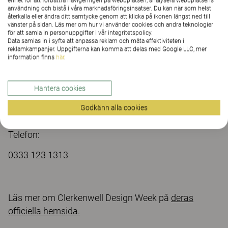
kontakta:
enhet för att förbättra navigeringen på webbplatsen, analysera webbplatsens
användning och bistå i våra marknadsföringsinsatser. Du kan när som helst
fredrik.bergsten@kinnarps.co.uk
återkalla eller ändra ditt samtycke genom att klicka på ikonen längst ned till
vänster på sidan. Läs mer om hur vi använder cookies och andra teknologier
för att samla in personuppgifter i vår integritetspolicy.
Adress till vårt showroom:
Data samlas in i syfte att anpassa reklam och mäta effektiviteten i
reklamkampanjer. Uppgifterna kan komma att delas med Google LLC, mer
The Stock House
information finns
här
.
17-18 Britton Street, EC1M 5NZ, London
Hantera cookies
Email:
Godkänn alla cookies
sales@kinnarps.co.uk
Telefon:
0333 123 1313
Läs mer om Clerkenwell Design Week på
deras
officiella hemsida.