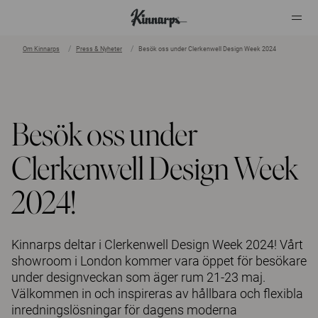
Om Kinnarps
Press & Nyheter
Besök oss under Clerkenwell Design Week 2024
?
?
Besök oss under
Clerkenwell Design Week
2024!
Kinnarps deltar i Clerkenwell Design Week 2024! Vårt
showroom i London kommer vara öppet för besökare
under designveckan som äger rum 21-23 maj.
Välkommen in och inspireras av hållbara och flexibla
inredningslösningar för dagens moderna