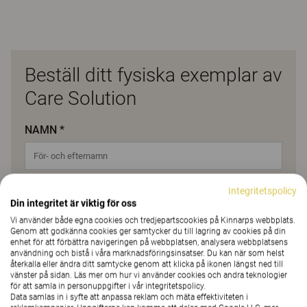
Beställ ditt fysiska exemplar av
Care Solution
NAMN *
Integritetspolicy
EMAIL *
Din integritet är viktig för oss
Vi använder både egna cookies och tredjepartscookies på Kinnarps webbplats.
Genom att godkänna cookies ger samtycker du till lagring av cookies på din
enhet för att förbättra navigeringen på webbplatsen, analysera webbplatsens
ORGANISATION/FÖRETAGSNAMN *
användning och bistå i våra marknadsföringsinsatser. Du kan när som helst
återkalla eller ändra ditt samtycke genom att klicka på ikonen längst ned till
vänster på sidan. Läs mer om hur vi använder cookies och andra teknologier
för att samla in personuppgifter i vår integritetspolicy.
Data samlas in i syfte att anpassa reklam och mäta effektiviteten i