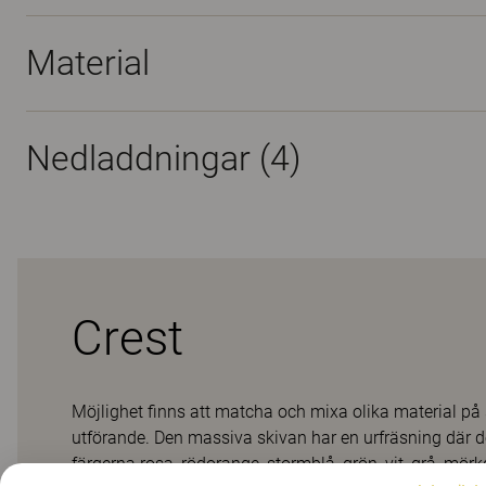
Material
Nedladdningar (
4
)
Crest
Möjlighet finns att matcha och mixa olika material på sk
utförande. Den massiva skivan har en urfräsning där de
färgerna rosa, rödorange, stormblå, grön, vit, grå, mörk