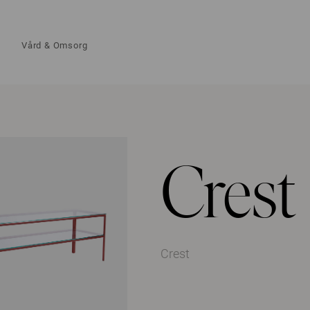
Vård & Omsorg
Crest
Crest