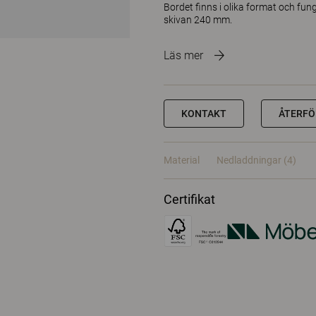
Bordet finns i olika format och fu
skivan 240 mm.
Läs mer
KONTAKT
ÅTERFÖ
Material
Nedladdningar (4)
Certifikat