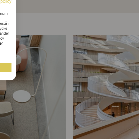
spolicy
Genom
istå i
tycke
vänder
cy.
er.