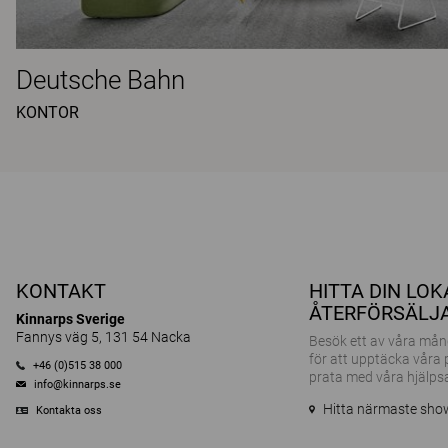
Deutsche Bahn
KONTOR
KONTAKT
HITTA DIN LO
ÅTERFÖRSÄLJ
Kinnarps Sverige
Fannys väg 5, 131 54 Nacka
Besök ett av våra m
för att upptäcka våra
+46 (0)515 38 000
prata med våra hjälps
info@kinnarps.se
Hitta närmaste sh
Kontakta oss