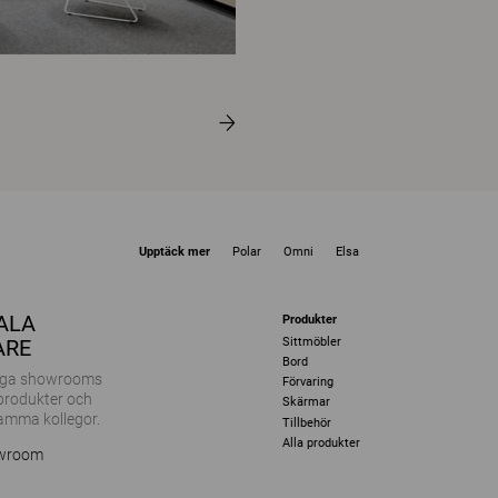
Upptäck mer
Polar
Omni
Elsa
KALA
Produkter
Sittmöbler
ARE
Bord
ånga showrooms
Förvaring
 produkter och
Skärmar
amma kollegor.
Tillbehör
Alla produkter
owroom