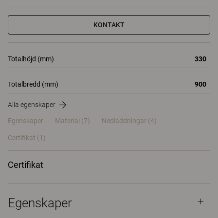
KONTAKT
Totalhöjd (mm)
330
Totalbredd (mm)
900
Alla egenskaper
Egenskaper
Material
(7)
Nedladdningar (4)
Certifikat (
1
)
Certifikat
Egenskaper