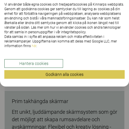
Vi använder både egna cookies och tredjepartscookies på Kinnarps webbplats.
Genom att godkänna cookies ger samtycker du till lagring av cookies på din
enhet för att förbättra navigeringen på webbplatsen, analysera webbplatsens
användning och bistå i våra marknadsföringsinsatser. Du kan när som helst
återkalla eller ändra ditt samtycke genom att klicka på ikonen längst ned till
vänster på sidan. Läs mer om hur vi använder cookies och andra teknologier
för att samla in personuppgifter i vår integritetspolicy.
Data samlas in i syfte att anpassa reklam och mäta effektiviteten i
reklamkampanjer. Uppgifterna kan komma att delas med Google LLC, mer
information finns
här
.
Hantera cookies
Godkänn alla cookies
Prim takhängda skärmar
Ett unikt, ljuddämpande skärmsystem som gör
det möjligt att skapa rumsavdelare och
avskärmningar. Flexibel och kreativ lösning -