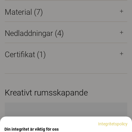
Material
(7)
Nedladdningar (
4
)
Certifikat (
1
)
Kreativt rumsskapande
Integritetspolicy
Din integritet är viktig för oss