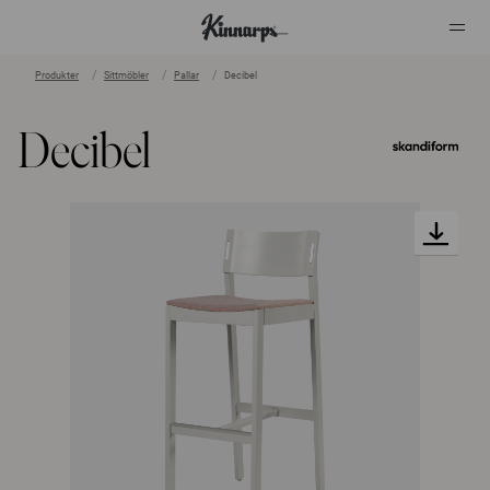
Produkter
Sittmöbler
Pallar
Decibel
?
?
Decibel