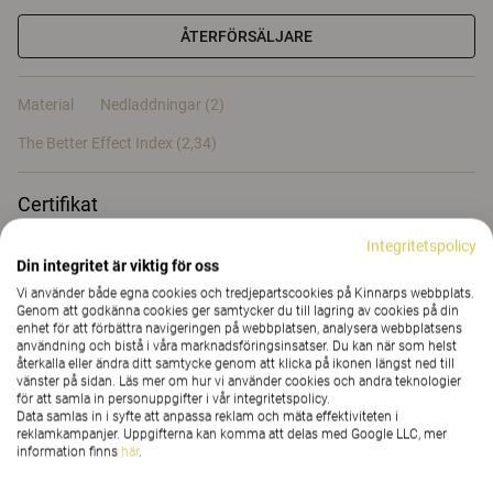
ÅTERFÖRSÄLJARE
Material
Nedladdningar (2)
The Better Effect Index (2,34)
Certifikat
Integritetspolicy
Din integritet är viktig för oss
Vi använder både egna cookies och tredjepartscookies på Kinnarps webbplats.
Genom att godkänna cookies ger samtycker du till lagring av cookies på din
enhet för att förbättra navigeringen på webbplatsen, analysera webbplatsens
Material
användning och bistå i våra marknadsföringsinsatser. Du kan när som helst
återkalla eller ändra ditt samtycke genom att klicka på ikonen längst ned till
vänster på sidan. Läs mer om hur vi använder cookies och andra teknologier
för att samla in personuppgifter i vår integritetspolicy.
Nedladdningar (
2
)
Data samlas in i syfte att anpassa reklam och mäta effektiviteten i
reklamkampanjer. Uppgifterna kan komma att delas med Google LLC, mer
information finns
här
.