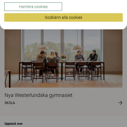
The Better Effect Index (2,34)
Hantera cookies
Kundprojekt
Godkänn alla cookies
Nya Westerlundska gymnasiet
SKOLA
Upptäck mer