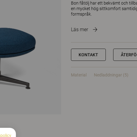
Bon fåtölj har ett bekvämt och til
en mycket hög sittkomfort samtidigt
formspråk.
Läs mer
KONTAKT
ÅTERFÖ
Material
Nedladdningar (5)
spolicy