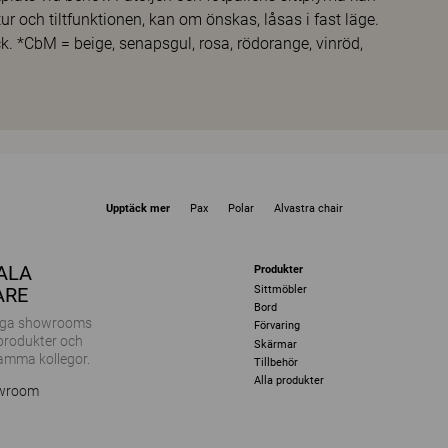
tur och tiltfunktionen, kan om önskas, låsas i fast läge.
k. *CbM = beige, senapsgul, rosa, rödorange, vinröd,
Upptäck mer
Pax
Polar
Alvastra chair
KALA
Produkter
Sittmöbler
ARE
Bord
ånga showrooms
Förvaring
 produkter och
Skärmar
amma kollegor.
Tillbehör
Alla produkter
owroom