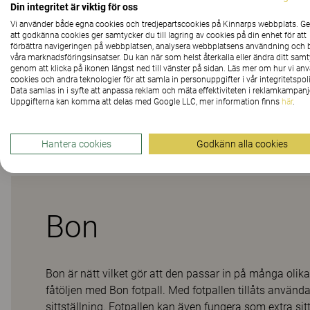
Din integritet är viktig för oss
Vi använder både egna cookies och tredjepartscookies på Kinnarps webbplats. 
att godkänna cookies ger samtycker du till lagring av cookies på din enhet för att
Material
förbättra navigeringen på webbplatsen, analysera webbplatsens användning och b
våra marknadsföringsinsatser. Du kan när som helst återkalla eller ändra ditt sam
genom att klicka på ikonen längst ned till vänster på sidan. Läs mer om hur vi an
cookies och andra teknologier för att samla in personuppgifter i vår integritetspoli
Data samlas in i syfte att anpassa reklam och mäta effektiviteten i reklamkampanj
Uppgifterna kan komma att delas med Google LLC, mer information finns
här
.
Nedladdningar (
5
)
Hantera cookies
Godkänn alla cookies
Bon
Bon är nätt vilket gör att den passar in på många oli
fåtöljen med Bon fotpall. Med fotpallen tillåts använd
sittställning. Fotpallen kan även fungera som extra sit