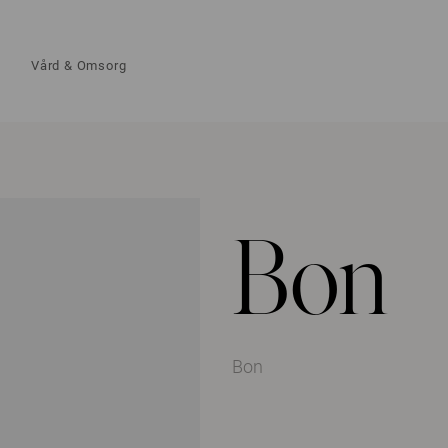
Vård & Omsorg
Bon
Bon