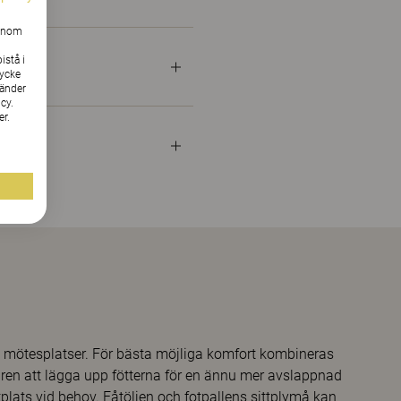
Genom
istå i
tycke
vänder
cy.
er.
ka mötesplatser. För bästa möjliga komfort kombineras
aren att lägga upp fötterna för en ännu mer avslappnad
tplats vid behov. Fåtöljen och fotpallens sittplymå kan