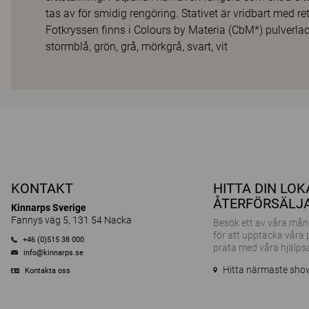
tas av för smidig rengöring. Stativet är vridbart med re
Fotkryssen finns i Colours by Materia (CbM*) pulverlac
stormblå, grön, grå, mörkgrå, svart, vit
KONTAKT
HITTA DIN LO
ÅTERFÖRSÄLJ
Kinnarps Sverige
Fannys väg 5, 131 54 Nacka
Besök ett av våra m
för att upptäcka våra
+46 (0)515 38 000
prata med våra hjälps
info@kinnarps.se
Hitta närmaste sh
Kontakta oss