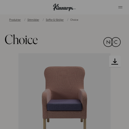
Produkter
Sittmöbler
Soffor & fåtöljer
Choice
?
?
Choice