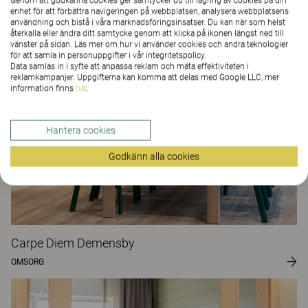
Genom att godkänna cookies ger samtycker du till lagring av cookies på din
The Better Effect Index (2,03)
enhet för att förbättra navigeringen på webbplatsen, analysera webbplatsens
användning och bistå i våra marknadsföringsinsatser. Du kan när som helst
återkalla eller ändra ditt samtycke genom att klicka på ikonen längst ned till
Kundprojekt
vänster på sidan. Läs mer om hur vi använder cookies och andra teknologier
för att samla in personuppgifter i vår integritetspolicy.
Data samlas in i syfte att anpassa reklam och mäta effektiviteten i
reklamkampanjer. Uppgifterna kan komma att delas med Google LLC, mer
information finns
här
.
Hantera cookies
Godkänn alla cookies
Carpe Diem Demensby
OMSORG