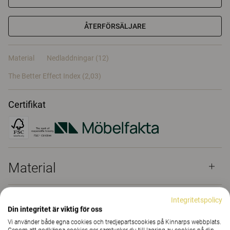
ÅTERFÖRSÄLJARE
Material
Nedladdningar (12)
The Better Effect Index (2,03)
Certifikat
Material
Integritetspolicy
Nedladdningar (
12
)
Din integritet är viktig för oss
Vi använder både egna cookies och tredjepartscookies på Kinnarps webbplats.