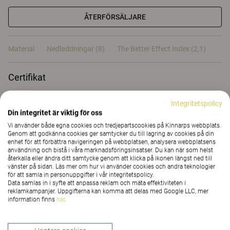
ÅTERFÖRSÄLJARE
Material
Nedladdningar (8)
The Better Effect Index (2,1)
Certifikat
Integritetspolicy
Din integritet är viktig för oss
Vi använder både egna cookies och tredjepartscookies på Kinnarps webbplats.
Genom att godkänna cookies ger samtycker du till lagring av cookies på din
Material
enhet för att förbättra navigeringen på webbplatsen, analysera webbplatsens
användning och bistå i våra marknadsföringsinsatser. Du kan när som helst
återkalla eller ändra ditt samtycke genom att klicka på ikonen längst ned till
vänster på sidan. Läs mer om hur vi använder cookies och andra teknologier
Nedladdningar (
8
)
för att samla in personuppgifter i vår integritetspolicy.
Data samlas in i syfte att anpassa reklam och mäta effektiviteten i
reklamkampanjer. Uppgifterna kan komma att delas med Google LLC, mer
information finns
här
.
The Better Effect Index (2,1)