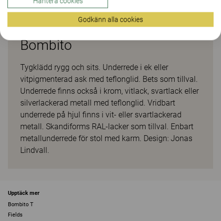
Hantera cookies
Godkänn alla cookies
Bombito
Tygklädd rygg och sits. Underrede i ek eller
vitpigmenterad ask med teflonglid. Bets som tillval.
Underrede finns också i krom, vitlack, svartlack eller
silverlackerad metall med teflonglid. Vridbart
underrede på hjul finns i vit- eller svartlackerad
metall. Skandiforms RAL-lacker som tillval. Enbart
metallunderrede för stol med karm. Design: Jonas
Lindvall.
Upptäck mer
Bombito T
Fields