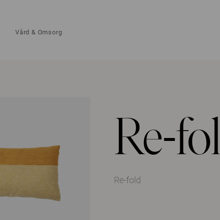
Vård & Omsorg
Re-fo
Re-fold