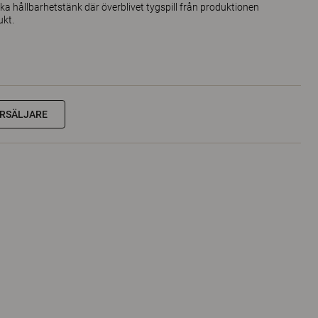
ika hållbarhetstänk där överblivet tygspill från produktionen
ukt.
RSÄLJARE