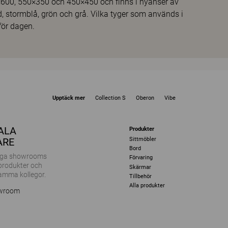
 600×600, 550×350 och 450×450 och finns i nyanser av
, stormblå, grön och grå. Vilka tyger som används i
för dagen.
Upptäck mer
Collection S
Oberon
Vibe
KALA
Produkter
Sittmöbler
ARE
Bord
ånga showrooms
Förvaring
 produkter och
Skärmar
amma kollegor.
Tillbehör
Alla produkter
owroom