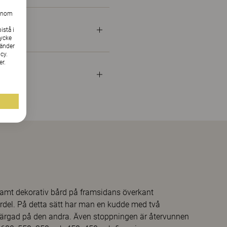
Genom
istå i
tycke
vänder
cy.
er.
samt dekorativ bård på framsidans överkant
del. På detta sätt har man en kudde med två
ärgad på den andra. Även stoppningen är återvunnen