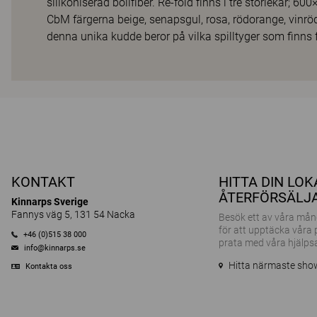
silikoniserad bollfiber. Re-fold finns i tre storlekar;
CbM färgerna beige, senapsgul, rosa, rödorange, vinröd
denna unika kudde beror på vilka spilltyger som finns 
KONTAKT
HITTA DIN LO
ÅTERFÖRSÄLJ
Kinnarps Sverige
Fannys väg 5, 131 54 Nacka
Besök ett av våra m
för att upptäcka våra
+46 (0)515 38 000
prata med våra hjälps
info@kinnarps.se
Hitta närmaste sh
Kontakta oss