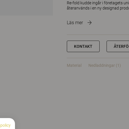
Re-fold kudde ingår i företagets un
återanvänds i en ny designad prod
Läs mer
KONTAKT
ÅTERFÖ
Material
Nedladdningar (1)
spolicy