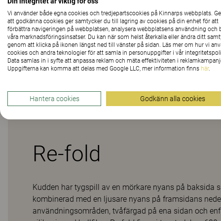
Din integritet är viktig för oss
Vi använder både egna cookies och tredjepartscookies på Kinnarps webbplats. 
att godkänna cookies ger samtycker du till lagring av cookies på din enhet för att
Material
förbättra navigeringen på webbplatsen, analysera webbplatsens användning och b
våra marknadsföringsinsatser. Du kan när som helst återkalla eller ändra ditt sam
genom att klicka på ikonen längst ned till vänster på sidan. Läs mer om hur vi an
cookies och andra teknologier för att samla in personuppgifter i vår integritetspoli
Data samlas in i syfte att anpassa reklam och mäta effektiviteten i reklamkampanj
Nedladdningar (
1
)
Uppgifterna kan komma att delas med Google LLC, mer information finns
här
.
Hantera cookies
Godkänn alla cookies
Re-fold
Kudden har tygspill av en mörkare nyans på baksida 
kombinerad med en ljusare nyans på framsidans neder
användningsområden, tvåfärgad på ena sidan och enf