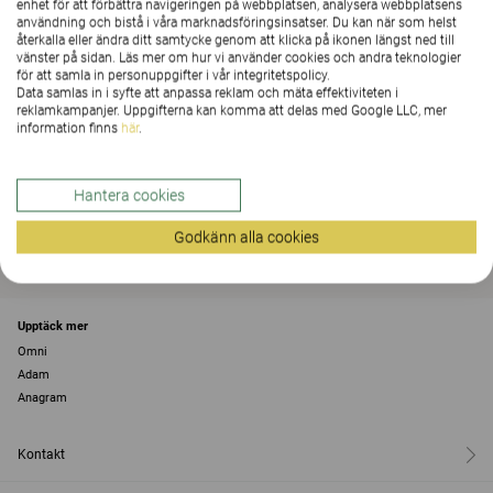
enhet för att förbättra navigeringen på webbplatsen, analysera webbplatsens
användning och bistå i våra marknadsföringsinsatser. Du kan när som helst
KONTAKT
återkalla eller ändra ditt samtycke genom att klicka på ikonen längst ned till
vänster på sidan. Läs mer om hur vi använder cookies och andra teknologier
för att samla in personuppgifter i vår integritetspolicy.
Data samlas in i syfte att anpassa reklam och mäta effektiviteten i
ÅTERFÖRSÄLJARE
reklamkampanjer. Uppgifterna kan komma att delas med Google LLC, mer
information finns
här
.
Nedladdningar (1)
Hantera cookies
Nedladdningar (
1
)
Godkänn alla cookies
Upptäck mer
Omni
Adam
Anagram
Kontakt