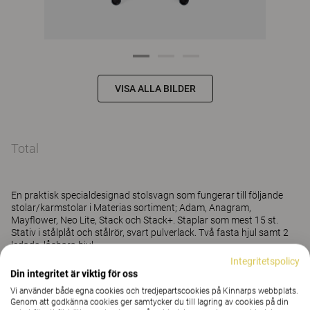
VISA ALLA BILDER
Total
En praktisk specialdesignad stolsvagn som fungerar till följande
stolar/karmstolar i Materias sortiment; Adam, Anagram,
Mayflower, Neo Lite, Stack och Stack+. Staplar som mest 15 st.
Stativ i stålplåt och stålrör, svart pulverlack. Två fasta hjul samt 2
ledade, låsbara hjul.
Integritetspolicy
Din integritet är viktig för oss
Läs mer
Vi använder både egna cookies och tredjepartscookies på Kinnarps webbplats.
Genom att godkänna cookies ger samtycker du till lagring av cookies på din