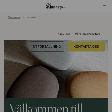
Showrooms
Halmstad
?
?
Besök oss
Våra medarbetare
UTFÖRSÄLJNING
KONTAKTA OSS
Välkommen till