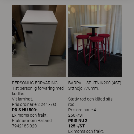
PERSONLIG FÖRVARING
BARPAL
1 st personlig förvaring med
Sitthöjd 770mm.
kodlås.
Vit laminat.
Stativ röd och klädd sits
Pris ordinarie 2 244:- /st
r
PRIS NU 500:-
Pris ordinarie 4
Ex moms och frakt.
25
Fraktas inom Halland
PRIS NU 2
7942185 020
125:-/ST
Ex moms och frakt.