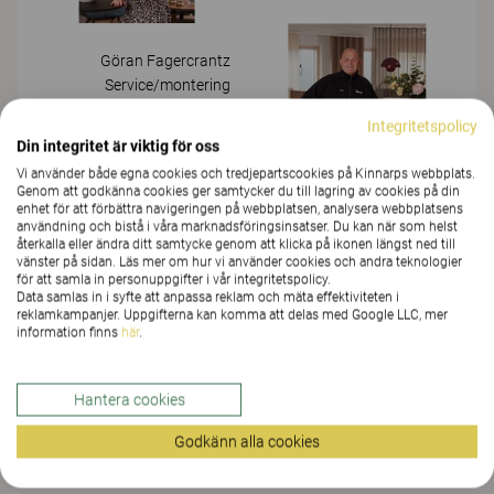
Göran Fagercrantz
Service/montering
035-177473
Integritetspolicy
Skicka email
Din integritet är viktig för oss
Vi använder både egna cookies och tredjepartscookies på Kinnarps webbplats.
Genom att godkänna cookies ger samtycker du till lagring av cookies på din
Jonas Bengtsson
enhet för att förbättra navigeringen på webbplatsen, analysera webbplatsens
användning och bistå i våra marknadsföringsinsatser. Du kan när som helst
Service/montering
återkalla eller ändra ditt samtycke genom att klicka på ikonen längst ned till
035-177479
vänster på sidan. Läs mer om hur vi använder cookies och andra teknologier
Skicka email
för att samla in personuppgifter i vår integritetspolicy.
Data samlas in i syfte att anpassa reklam och mäta effektiviteten i
reklamkampanjer. Uppgifterna kan komma att delas med Google LLC, mer
information finns
här
.
Utförsäljning
Hantera cookies
Möbler samt belysning
Godkänn alla cookies