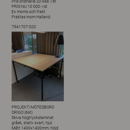
Pris ordinarie 20 948:-/st
PRIS NU 10 000:-/st
Ex moms och frakt.
Fraktas inom Halland.
7941707-020
PROJEKT/MÖTESBORD
ORIGO (6st)
Skiva högtryckslaminat
gråek, stativ svart, hjul.
Mått 1400x1400mm, höjd