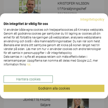
KRISTOFER NILSSON
t f Försäljningschef
0317032799
Skicka email
Integritetspolicy
Din integritet är viktig för oss
Vi använder både egna cookies och tredjepartscookies på Kinnarps webbplats.
Genom att godkänna cookies ger samtycker du till lagring av cookies på din
ANNELIE BJÖRKLUND
enhet för att förbättra navigeringen på webbplatsen, analysera webbplatsens
Säljare
användning och bistå i våra marknadsföringsinsatser. Du kan när som helst
återkalla eller ändra ditt samtycke genom att klicka på ikonen längst ned till
036-36 46 20
vänster på sidan. Läs mer om hur vi använder cookies och andra teknologier
Skicka email
för att samla in personuppgifter i vår integritetspolicy.
Data samlas in i syfte att anpassa reklam och mäta effektiviteten i
reklamkampanjer. Uppgifterna kan komma att delas med Google LLC, mer
information finns
här
.
MARIE BORGQUIST
Säljare
036-36 46 13
Hantera cookies
Skicka email
Godkänn alla cookies
JEANETTE FAGRÉ
Säljare