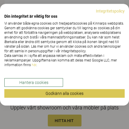
Se karta
Integritetspolicy
521 88 Kinnarps Outlet / Fabriksförsäljning
Din integritet är viktig för oss
Vi använder både egna cookies och tredjepartscookies på Kinnarps webbplats.
MÅN - TORS:
07:00-15:45
Genom att godkänna cookies ger samtycker du till lagring av cookies på din
LUNCH:
12:00 - 13:00
enhet för att förbättra navigeringen på webbplatsen, analysera webbplatsens
Kinnarps Outlet har semesterstängt v.28-31. Avvikande
användning och bistå i våra marknadsföringsinsatser. Du kan när som helst
öppettider kan gälla. Ska du resa långt? Ring gärna innan ditt
återkalla eller ändra ditt samtycke genom att klicka på ikonen längst ned till
vänster på sidan. Läs mer om hur vi använder cookies och andra teknologier
besök.
för att samla in personuppgifter i vår integritetspolicy.
Data samlas in i syfte att anpassa reklam och mäta effektiviteten i
Telefon:
reklamkampanjer. Uppgifterna kan komma att delas med Google LLC, mer
0515-380 00
information finns
här
.
Hantera cookies
Godkänn alla cookies
Upplev vårt showroom och våra möbler på plats
HITTA HIT