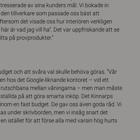
tresserade av sina kunders mål. Vi bokade in
 den tillverkare som passade oss bäst att
ersom det visade oss hur interiören verkligen
här är vad jag vill ha”. Det var uppfriskande att se
itta på provprodukter.”
get och att svåra val skulle behöva göras. ”Vår
ten hos det Google-liknande kontoret – vid ett
ga en rutschbana mellan våningarna – men man måste
nställda på att göra smarta inköp. Det Kinnarps
ar inom en fast budget. De gav oss även goda råd. Vi
nas under skrivborden, men vi insåg snart det
en istället för att förse alla med varsin hög hurts