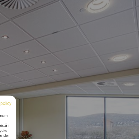
spolicy
Genom
istå i
tycke
vänder