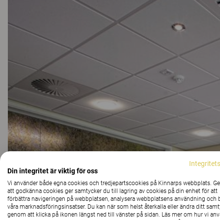
Integritet
Din integritet är viktig för oss
Vi använder både egna cookies och tredjepartscookies på Kinnarps webbplats. 
att godkänna cookies ger samtycker du till lagring av cookies på din enhet för att
förbättra navigeringen på webbplatsen, analysera webbplatsens användning och b
våra marknadsföringsinsatser. Du kan när som helst återkalla eller ändra ditt sam
genom att klicka på ikonen längst ned till vänster på sidan. Läs mer om hur vi an