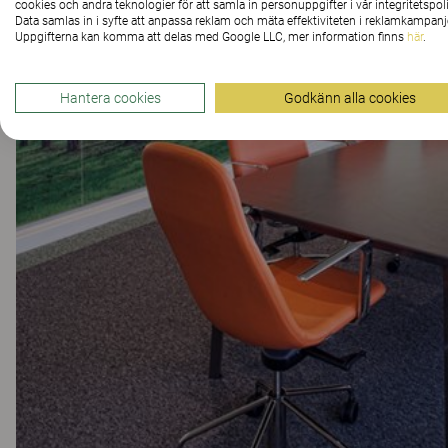
cookies och andra teknologier för att samla in personuppgifter i vår integritetspoli
Data samlas in i syfte att anpassa reklam och mäta effektiviteten i reklamkampanj
Uppgifterna kan komma att delas med Google LLC, mer information finns
här
.
Hantera cookies
Godkänn alla cookies