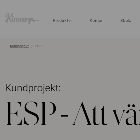
?
?
Produkter
Kontor
Skola
Kundprojekt
ESP
Kundprojekt:
ESP - Att vä