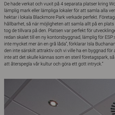
De hade verkat och vuxit på 4 separata platser kring Wo
lämplig mark eller lämpliga lokaler för att samla alla v
hektar i lokala Blackmore Park verkade perfekt. Företa
hållbarhet, så när möjligheten att samla allt på en plat
tog de tillvara på den. Platsen var perfekt för utveckl
redan skalet till en ny kontorsbyggnad, lämplig för ESP
inte mycket mer än en grå låda”, förklarar Isla Buchana
den inte särskilt attraktiv och vi ville ha en byggnad för a
inte att det skulle kännas som en steril företagspark, så
att återspegla vår kultur och göra ett gott intryck.”