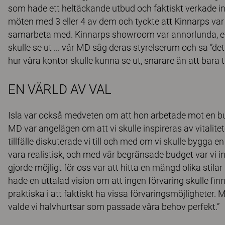
som hade ett heltäckande utbud och faktiskt verkade in
möten med 3 eller 4 av dem och tyckte att Kinnarps var
samarbeta med. Kinnarps showroom var annorlunda, eft
skulle se ut ... vår MD såg deras styrelserum och sa ”det 
hur våra kontor skulle kunna se ut, snarare än att bara t
EN VÄRLD AV VAL
Isla var också medveten om att hon arbetade mot en bud
MD var angelägen om att vi skulle inspireras av vitalite
tillfälle diskuterade vi till och med om vi skulle byg
vara realistisk, och med vår begränsade budget var vi i
gjorde möjligt för oss var att hitta en mängd olika stil
hade en uttalad vision om att ingen förvaring skulle fin
praktiska i att faktiskt ha vissa förvaringsmöjligheter. M
valde vi halvhurtsar som passade våra behov perfekt.”