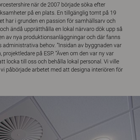
rcestershire när de 2007 började söka efter
erksamheter på en plats. En tillgänglig tomt på 19
get har i grunden en passion för samhällsarv och
s och ändå upprätthålla en lokal närvaro dök upp så
ingen av nya produktionsanläggningar och där fanns
:s administrativa behov. ”Insidan av byggnaden var
n, projektledare på ESP. ”Även om den var ny var
tt locka till oss och behålla lokal personal. Vi ville
 vi påbörjade arbetet med att designa interiören för