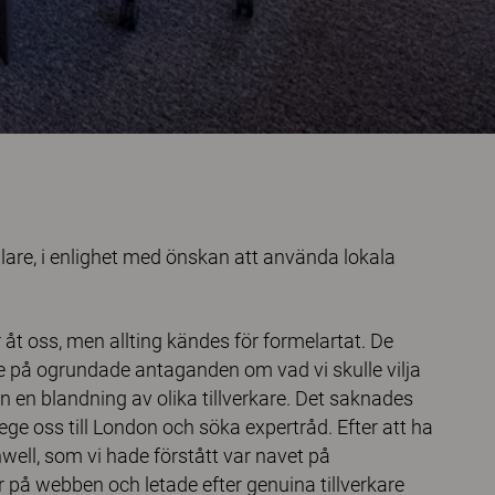
lare, i enlighet med önskan att använda lokala
 åt oss, men allting kändes för formelartat. De
de på ogrundade antaganden om vad vi skulle vilja
ån en blandning av olika tillverkare. Det saknades
ge oss till London och söka expertråd. Efter att ha
nwell, som vi hade förstått var navet på
å webben och letade efter genuina tillverkare