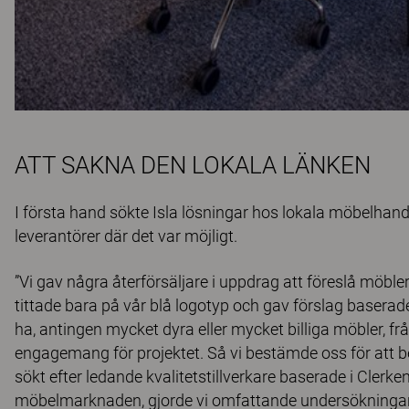
ATT SAKNA DEN LOKALA LÄNKEN
I första hand sökte Isla lösningar hos lokala möbelhand
leverantörer där det var möjligt.
”Vi gav några återförsäljare i uppdrag att föreslå möbler
tittade bara på vår blå logotyp och gav förslag basera
ha, antingen mycket dyra eller mycket billiga möbler, fr
engagemang för projektet. Så vi bestämde oss för att be
sökt efter ledande kvalitetstillverkare baserade i Clerke
möbelmarknaden, gjorde vi omfattande undersökningar p