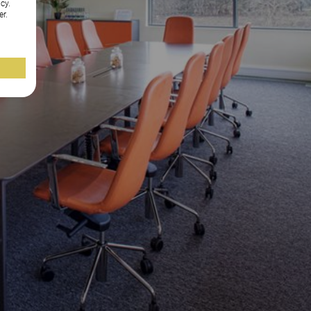
cy.
er.