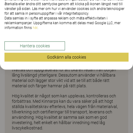
återkalla eller ändra ditt samtycke genom att klicka på ikonen längst ned till
om detaljerna
vänster på sidan. Läs mer om hur vi använder cookies och andra teknologier
för att samla in personuppgifter i vår integritetspolicy.
Data samlas in i syfte att anpassa reklam och mäta effektiviteten i
reklamkampanjer. Uppgifterna kan komma att delas med Google LLC, mer
3. VÄLJ HÖG KVALITET
information finns
här
.
Hantera cookies
För oss handlar hög kvalitet om en mängd olika parametrar.
Det betyder att vi skapar möbler som är designade för att
Godkänn alla cookies
användas länge och ofta, av dig och nästa användare. Våra
möbler är förberedda för att med enkelhet kunna repareras,
tvättas och uppgraderas för att öka en redan från början
lång livslängd ytterligare. Dessutom använder vi hållbara
material och lägger stor vikt vid att se till att både rätt
material och färger hamnar på rätt plats.
Hög kvalitet är något som kan upplevas, kontrolleras och
förbättras. Med Kinnarps kan du vara säker på att högt
ställda kvalitetskrav efterlevs, hela vägen från materialval,
tillverkning och certifieringar till transport, leverans och
användning. Hög kvalitet är samma sak som en god
investering, helt enkelt en hållbar inredning med låg
livscykelkostnad.