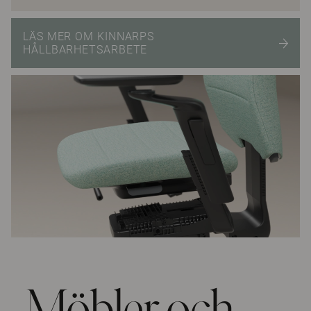
LÄS MER OM KINNARPS
HÅLLBARHETSARBETE
Möbler och