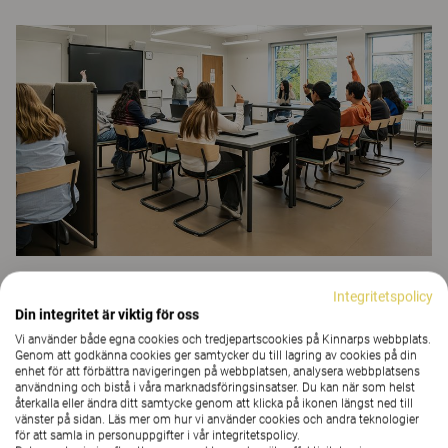
Tack vare de små klasserna och klassrummens utformning
Integritetspolicy
kan alla elever både se och höra pedagogen. En heltäckande
Din integritet är viktig för oss
ljudisolerande matta minskar efterklangen och uppkomsten
av störande ljud. Även trämaterialet och den klädda sitsen på
Vi använder både egna cookies och tredjepartscookies på Kinnarps webbplats.
Genom att godkänna cookies ger samtycker du till lagring av cookies på din
stolen
Xpect
har en ljuddämpande effekt.
enhet för att förbättra navigeringen på webbplatsen, analysera webbplatsens
användning och bistå i våra marknadsföringsinsatser. Du kan när som helst
återkalla eller ändra ditt samtycke genom att klicka på ikonen längst ned till
vänster på sidan. Läs mer om hur vi använder cookies och andra teknologier
för att samla in personuppgifter i vår integritetspolicy.