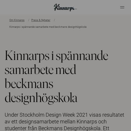
Om Kinnarps
Press & Nyheter
Kinnarps i spännande samarbete med beckmans designhögskola
?
?
Kinnarps i spännande
samarbete med
beckmans
designhögskola
Under Stockholm Design Week 2021 visas resultatet
av ett designsamarbete mellan Kinnarps och
studenter från Beckmans Designhögskola. Ett