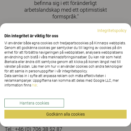
befinna sig i ett föränderligt
arbetslandskap med ett optimistiskt
formspråk."
Anna Rothlin och Emma Falkehed, Beckmans
Integritetspolicy
Designhögskola
Din integritet är viktig för oss
Vi använder både egna cookies och tredjepartscookies på Kinnarps webbplats.
Genom att godkänna cookies ger samtycker du till lagring av cookies på din
enhet för att förbättra navigeringen på webbplatsen, analysera webbplatsens
Resultatet av detta samarbete visas upp
användning och bistå i våra marknadsföringsinsatser. Du kan när som helst
miniutställning av Greenhouse i Superellipsen på
återkalla eller ändra ditt samtycke genom att klicka på ikonen längst ned till
vänster på sidan. Läs mer om hur vi använder cookies och andra teknologier
Sergels Torg under Stockholm Design Week 8-13
för att samla in personuppgifter i vår integritetspolicy.
Data samlas in i syfte att anpassa reklam och mäta effektiviteten i
februari 2021.
reklamkampanjer. Uppgifterna kan komma att delas med Google LLC, mer
information finns
här
.
HAR DU FRÅGOR?
För mer information, kontakta:
Hantera cookies
Kristina Hjalmarsson
Godkänn alla cookies
Presskontakt, Kinnarps AB
Tel.: +46 (0) 706 38 52 87