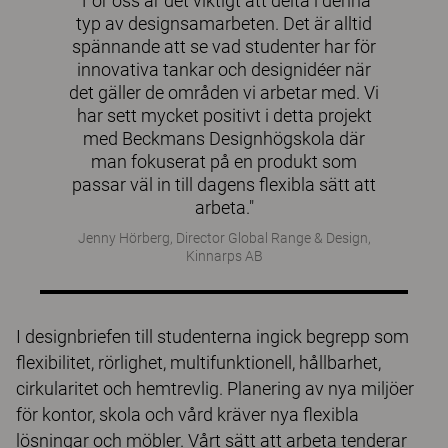
"För oss är det viktigt att delta i denna
typ av designsamarbeten. Det är alltid
spännande att se vad studenter har för
innovativa tankar och designidéer när
det gäller de områden vi arbetar med. Vi
har sett mycket positivt i detta projekt
med Beckmans Designhögskola där
man fokuserat på en produkt som
passar väl in till dagens flexibla sätt att
arbeta."
Jenny Hörberg, Director Global Range & Design,
Kinnarps AB
I designbriefen till studenterna ingick begrepp som
flexibilitet, rörlighet, multifunktionell, hållbarhet,
cirkularitet och hemtrevlig. Planering av nya miljöer
för kontor, skola och vård kräver nya flexibla
lösningar och möbler. Vårt sätt att arbeta tenderar