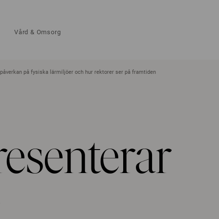
Vård & Omsorg
åverkan på fysiska lärmiljöer och hur rektorer ser på framtiden
esenterar
g