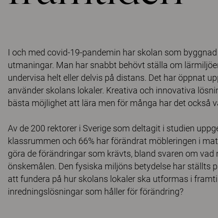
I och med covid-19-pandemin har skolan som byggnad oc
utmaningar. Man har snabbt behövt ställa om lärmiljöer
undervisa helt eller delvis på distans. Det har öppnat 
använder skolans lokaler. Kreativa och innovativa lösnin
bästa möjlighet att lära men för många har det också v
Av de 200 rektorer i Sverige som deltagit i studien uppger
klassrummen och 66% har förändrat möbleringen i matsal
göra de förändringar som krävts, bland svaren om vad 
önskemålen. Den fysiska miljöns betydelse har ställts p
att fundera på hur skolans lokaler ska utformas i framt
inredningslösningar som håller för förändring?