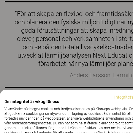
”För att skapa en flexibel och framtidssäkra
och planera den fysiska miljön tidigt när 
goda förutsättningar att skapa inrednin
elever, personal och verksamheten i stort. 
och se på den totala livscykelkostnaden
utvecklat lärmiljöanalysen Next Educatio
förarbetet när nya lärmiljöer plan
Anders Larsson, Lärmilj
Integritet
Din integritet är viktig för oss
Läs och ladda ner hela rapporten här:
Vi använder både egna cookies och tredjepartscookies på Kinnarps webbplats. 
att godkänna cookies ger samtycker du till lagring av cookies på din enhet för att
förbättra navigeringen på webbplatsen, analysera webbplatsens användning och b
https://www.kinnarps.se/kunskap/200-rektorer-om-fram
våra marknadsföringsinsatser. Du kan när som helst återkalla eller ändra ditt sam
genom att klicka på ikonen längst ned till vänster på sidan. Läs mer om hur vi an
cookies och andra teknologier för att samla in personuppgifter i vår integritetspoli