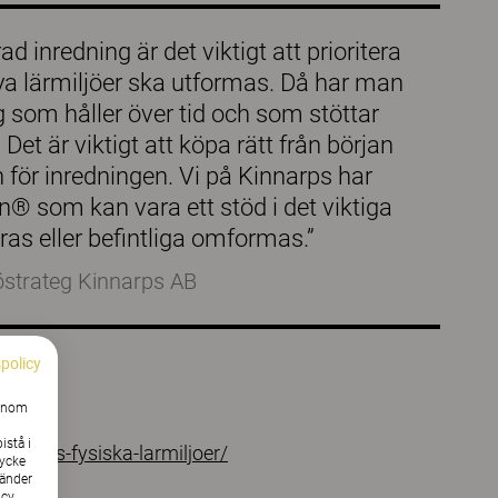
d inredning är det viktigt att prioritera
nya lärmiljöer ska utformas. Då har man
g som håller över tid och som stöttar
Det är viktigt att köpa rätt från början
 för inredningen. Vi på Kinnarps har
n® som kan vara ett stöd i det viktiga
eras eller befintliga omformas.”
östrateg Kinnarps AB
spolicy
Genom
istå i
tidens-fysiska-larmiljoer/
tycke
vänder
cy.