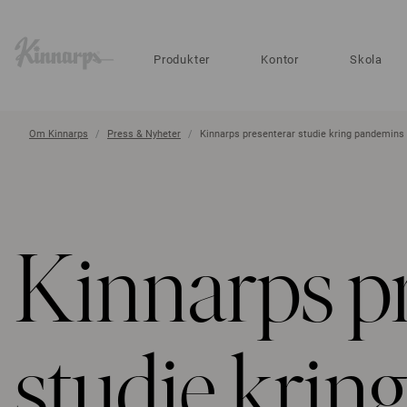
?
?
Produkter
Kontor
Skola
Om Kinnarps
Press & Nyheter
Kinnarps presenterar studie kring pandemins p
Kinnarps pr
studie krin