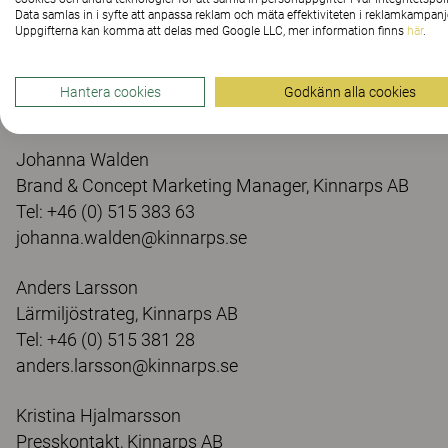
Data samlas in i syfte att anpassa reklam och mäta effektiviteten i reklamkampanj
Uppgifterna kan komma att delas med Google LLC, mer information finns
här
.
Har du frågor?
Hantera cookies
Godkänn alla cookies
För mer information, kontakta:
Johanna Walden
Brand & Concept Marketing Manager, Kinnarps AB
Tel: +46 (0) 515 383 63
johanna.walden@kinnarps.se
Anders Larsson
Lärmiljöstrateg, Kinnarps AB
Tel: +46 (0) 515 381 28
anders.larsson@kinnarps.se
Kristina Hjalmarsson
Presskontakt, Kinnarps AB