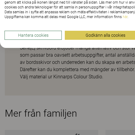
genom att klicka på ikonen längst ned till vänster på sidan. Läs mer om hur vi an
cookies och andra teknologier för att samla in personuppgifter i vår integritetspoli
Data samlas in i syfte att anpassa reklam och mäta effektiviteten i reklamkampanj
Uppgifterna kan komma att delas med Google LLC, mer information finns
här
.
Praktiskt mötesbord
Hantera cookies
Godkänn alla cookies
Serie[E] skrivbord erbjuder många alternativ och stor val
som passar bra oavsett arbetsuppgifter, antal anställda
av bordsskivor och underreden kan du skapa en arbets
Därefter kan du komplettera med mängder av tillbehör.
Välj material ur Kinnarps Colour Studio.
Mer från familjen