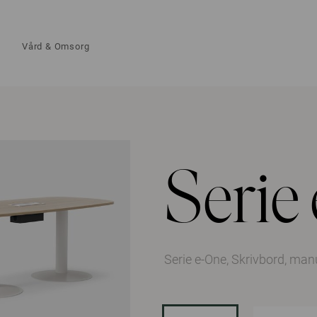
Vård & Omsorg
Serie
Serie e-One, Skrivbord, man