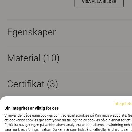
VISA ALLA BILDER
Egenskaper
Material
(10)
Certifikat (
3
)
Integritet
The Better Effect Index (2,13)
Din integritet är viktig för oss
Vi använder både egna cookies och tredjepartscookies på Kinnarps webbplats. 
att godkänna cookies ger samtycker du till lagring av cookies på din enhet för att
förbättra navigeringen på webbplatsen, analysera webbplatsens användning och b
våra marknadsföringsinsatser. Du kan när som helst återkalla eller ändra ditt sam