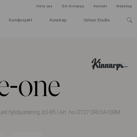
Hitta oss
Om Kinnarps
Kontakt
Webshop
Kundprojekt
Kunskap
Colour Studio
 e-one
uell hjödjustering, 65-85
|
Art. no O127 OR/OA/ORM