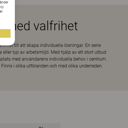
vänder
cy.
er.
 med valfrihet
frihet till att skapa individuella lösningar. En serie
 eller typ av arbetsmiljö. Med hjälp av ett stort utbud
plats med användarens individuella behov i centrum.
 Finns i olika utföranden och med olika underreden.