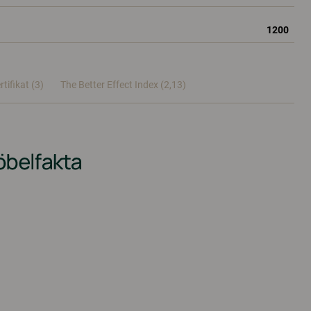
1200
rtifikat (
3
)
The Better Effect Index (2,13)