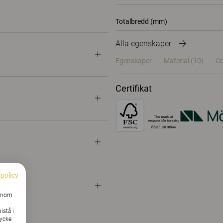
Totalbredd (mm)
Alla egenskaper
Egenskaper
Material
(10)
Ce
Certifikat
spolicy
Genom
istå i
tycke