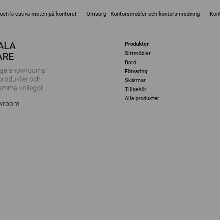
e och kreativa möten på kontoret
Omsorg - Kontorsmöbler och kontorsinredning
Kont
KALA
Produkter
Sittmöbler
ARE
Bord
ånga showrooms
Förvaring
 produkter och
Skärmar
amma kollegor.
Tillbehör
Alla produkter
owroom