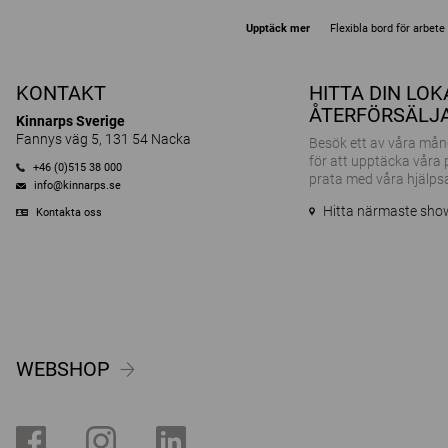
Upptäck mer
Flexibla bord för arbet
KONTAKT
HITTA DIN LO
ÅTERFÖRSÄLJ
Kinnarps Sverige
Fannys väg 5, 131 54 Nacka
Besök ett av våra m
för att upptäcka våra
+46 (0)515 38 000
prata med våra hjälps
info@kinnarps.se
Hitta närmaste sh
Kontakta oss
WEBSHOP