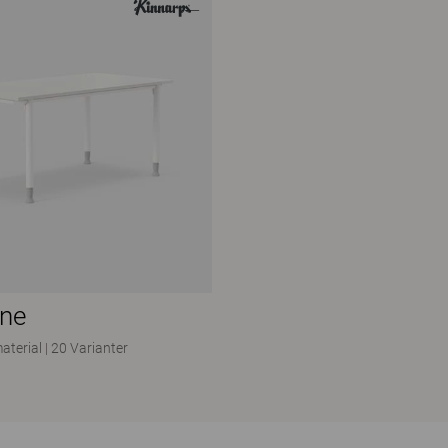
one
aterial
|
20 Varianter