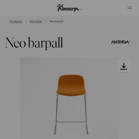
Produkter
Sittmöbler
Neo barpall
?
?
Neo barpall