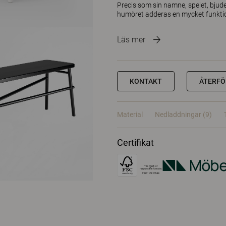
Precis som sin namne, spelet, bjuder
humöret adderas en mycket funktione
Läs mer
KONTAKT
ÅTERFÖ
Material
Nedladdningar (9)
Certifikat