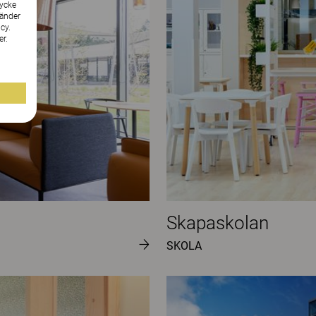
tycke
vänder
cy.
er.
Skapaskolan
SKOLA