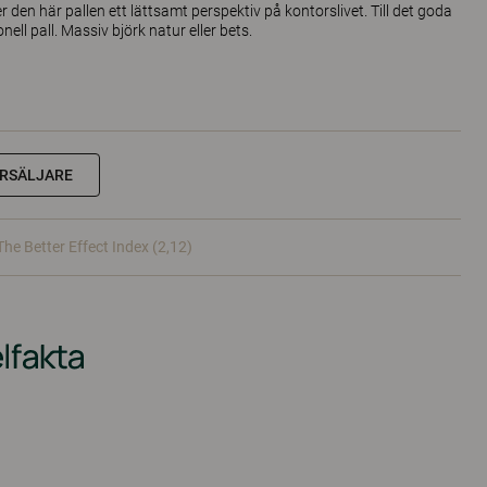
 den här pallen ett lättsamt perspektiv på kontorslivet. Till det goda
ll pall. Massiv björk natur eller bets.
RSÄLJARE
The Better Effect Index (2,12)