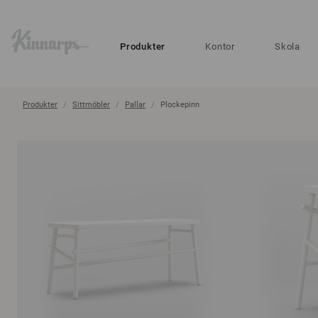
?
?
Produkter
Kontor
Skola
Produkter
Sittmöbler
Pallar
Plockepinn