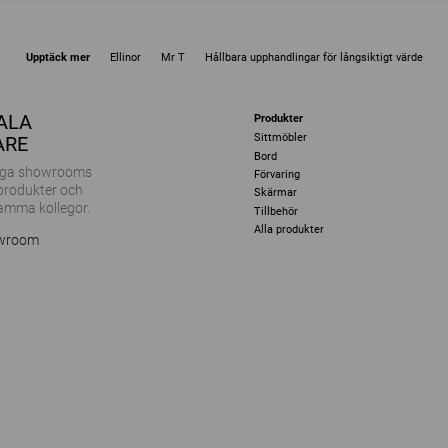
Upptäck mer
Ellinor
Mr T
Hållbara upphandlingar för långsiktigt värde
KALA
Produkter
Sittmöbler
ARE
Bord
ånga showrooms
Förvaring
 produkter och
Skärmar
amma kollegor.
Tillbehör
Alla produkter
owroom