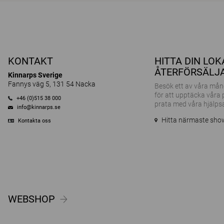
KONTAKT
HITTA DIN LO
ÅTERFÖRSÄLJ
Kinnarps Sverige
Fannys väg 5, 131 54 Nacka
Besök ett av våra m
för att upptäcka våra
+46 (0)515 38 000
prata med våra hjälps
info@kinnarps.se
Hitta närmaste sh
Kontakta oss
WEBSHOP