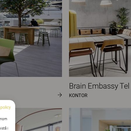
Brain Embassy Tel
KONTOR
spolicy
Genom
istå i