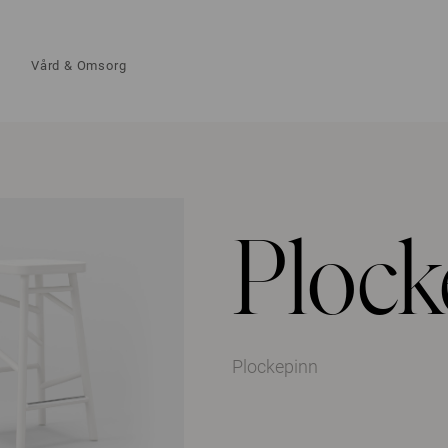
Vård & Omsorg
Plock
Plockepinn