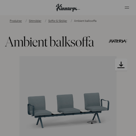
Produkter
Sittmöbler
Soffor & fåtöljer
Ambient balksoffa
?
?
Ambient balksoffa