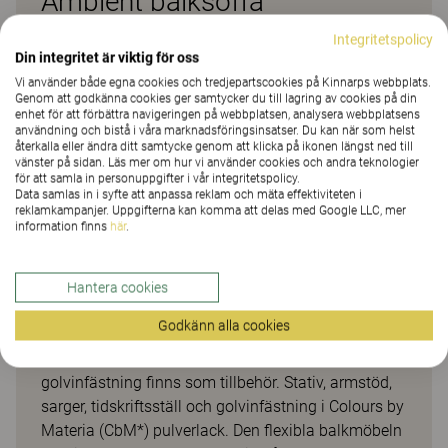
Ambient balksoffa
Integritetspolicy
Konstruktionen är stabil samtidigt som formspråket
Din integritet är viktig för oss
är nätt, minimalistiskt och elegant. Ambient finns
Vi använder både egna cookies och tredjepartscookies på Kinnarps webbplats.
med flera längder på balken, olika varianter av
Genom att godkänna cookies ger samtycker du till lagring av cookies på din
enhet för att förbättra navigeringen på webbplatsen, analysera webbplatsens
armstöd, skärm med eller utan tidskriftsställ samt
användning och bistå i våra marknadsföringsinsatser. Du kan när som helst
bord som ger en trevlig avställningsyta. Sittelement
återkalla eller ändra ditt samtycke genom att klicka på ikonen längst ned till
vänster på sidan. Läs mer om hur vi använder cookies och andra teknologier
i separata delar kan enkelt bytas vid behov.
för att samla in personuppgifter i vår integritetspolicy.
Bordsskivor av massiv vitpigmenterad eller
Data samlas in i syfte att anpassa reklam och mäta effektiviteten i
reklamkampanjer. Uppgifterna kan komma att delas med Google LLC, mer
svartbetsad ask samt vitt HPL laminat är liksom
information finns
här
.
trästommen FSC®-märkt. Som komplement finns
sarg och tidskriftsställ till bordsskivor samt
växtbricka i svart. Armstödsbord har vitt
Hantera cookies
kompaktlaminat. Balkkopplingen kan monteras i
Godkänn alla cookies
fem olika fasta lägen och har en rund skiva.
Eluttag/USB i bordsskiva samt beslag till
golvinfästning finns som tillbehör. Stativ, armstöd,
sarger, tidskriftsställ och golvinfästning i Colours by
Materia (CbM*) pulverlack. Den flexibla balkmöbeln