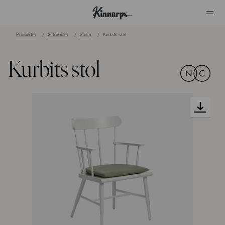
Produkter
Sittmöbler
Stolar
Kurbits stol
?
?
Kurbits stol