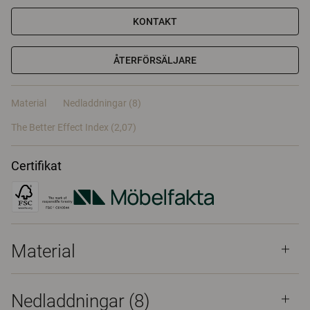
KONTAKT
ÅTERFÖRSÄLJARE
Material
Nedladdningar (8)
The Better Effect Index (2,07)
Certifikat
Material
Nedladdningar (
8
)