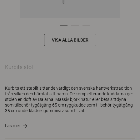
VISA ALLA BILDER
Kurbits stol
Kurbits ett stabilt sittande värdigt den svenska hantverkstradition
från vilken den hämtat sitt namn. De kompletterande kuddarna ger
stolen en doft av Dalarna. Massiv björk natur eller bets sittdyna
som tillbehör tygåtgång 65 cm ryggkudde som tillbehör tygåtgång
35 cm underklädsel gummiväv som tillval.
Läs mer