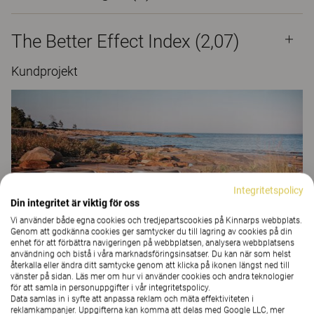
The Better Effect Index (2,07)
Kundprojekt
Integritetspolicy
Din integritet är viktig för oss
Vi använder både egna cookies och tredjepartscookies på Kinnarps webbplats.
Genom att godkänna cookies ger samtycker du till lagring av cookies på din
enhet för att förbättra navigeringen på webbplatsen, analysera webbplatsens
användning och bistå i våra marknadsföringsinsatser. Du kan när som helst
återkalla eller ändra ditt samtycke genom att klicka på ikonen längst ned till
Återbesök Djupängen
vänster på sidan. Läs mer om hur vi använder cookies och andra teknologier
för att samla in personuppgifter i vår integritetspolicy.
OMSORG
Data samlas in i syfte att anpassa reklam och mäta effektiviteten i
reklamkampanjer. Uppgifterna kan komma att delas med Google LLC, mer