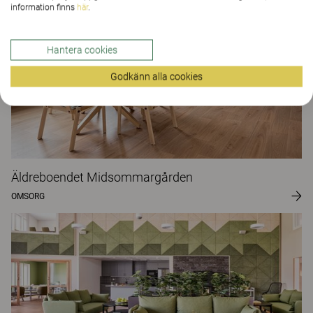
information finns
här
.
Hantera cookies
Godkänn alla cookies
Äldreboendet Midsommargården
OMSORG