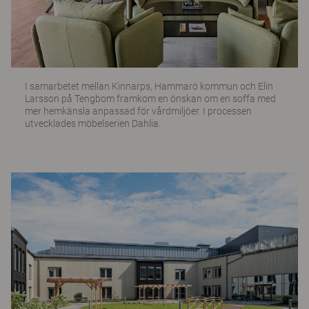
I samarbetet mellan Kinnarps, Hammarö kommun och Elin
Larsson på Tengbom framkom en önskan om en soffa med
mer hemkänsla anpassad för vårdmiljöer. I processen
utvecklades möbelserien Dahlia.