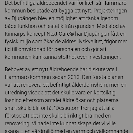
Det befintliga äldreboendet var för litet, så Hammarö
kommun beslutade att bygga ett nytt. Projekteringen
av Djupängen blev en möjlighet att tänka igenom
både funktion och estetik från grunden. Med stöd av
Kinnarps koncept Next Care® har Djupängen fått en
fysisk miljö som ökar de äldres livskvalitet, frigör mer
tid till omvårdnad för personalen och gör att
kommunen kan känna stolthet över investeringen.
Behovet av ett nytt äldreboende har diskuterats i
Hammarö kommun sedan 2013. Den första planen
var att renovera ett befintligt ålderdomshem, men en
utredning visade att det skulle vara en kortsiktig
lösning eftersom antalet äldre ökar och platserna
snart skulle bli för få. ”Dessutom tror jag att alla
förstod att det inte skulle bli riktigt bra med en
renovering. Vi hade inte kunnat skapa det vi ville
skapa – en vårdmiljö med en varm och välkomnande