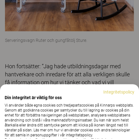
Serveringsvagn Ruter och gungfåtölj Sture.
Hon fortsätter: ”Jag hade utbildningsdagar med
hantverkare och inredare för att alla verkligen skulle
få information om hur vi tänker och vad vi vill
åstadkomma. Vi var också noga med att hela tiden
Integritetspolicy
Din integritet är viktig för oss
fånga upp synpunkter från personalen som skulle
Vi använder både egna cookies och tredjepartscookies på Kinnarps webbplats.
jobba på Djupängen för att inte missa några viktiga
Genom att godkänna cookies ger samtycker du till lagring av cookies på din
detaljer.” Karin Boström säger att Kinnarps var
enhet för att förbättra navigeringen på webbplatsen, analysera webbplatsens
användning och bistå i våra marknadsföringsinsatser. Du kan när som helst
oerhört lyhörda och verkligen förstod behoven. ”Det
återkalla eller ändra ditt samtycke genom att klicka på ikonen längst ned till
märktes direkt att det finns en stor kompetens hos
vänster på sidan. Läs mer om hur vi använder cookies och andra teknologier
för att samla in personuppgifter i vår integritetspolicy.
dem och att de tar det här området på allvar. De kom