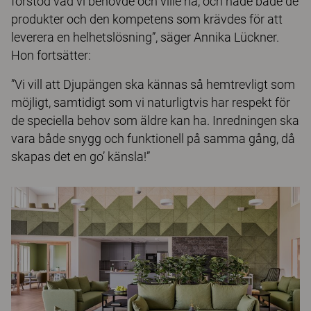
förstod vad vi behövde och ville ha, och hade både de
produkter och den kompetens som krävdes för att
leverera en helhetslösning”, säger Annika Lückner.
Hon fortsätter:
”Vi vill att Djupängen ska kännas så hemtrevligt som
möjligt, samtidigt som vi naturligtvis har respekt för
de speciella behov som äldre kan ha. Inredningen ska
vara både snygg och funktionell på samma gång, då
skapas det en go’ känsla!”