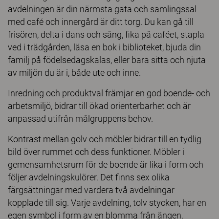
avdelningen är din närmsta gata och samlingssal
med café och innergård är ditt torg. Du kan gå till
frisören, delta i dans och sång, fika på caféet, stapla
ved i trädgården, läsa en bok i biblioteket, bjuda din
familj på födelsedagskalas, eller bara sitta och njuta
av miljön du är i, både ute och inne.
Inredning och produktval främjar en god boende- och
arbetsmiljö, bidrar till ökad orienterbarhet och är
anpassad utifrån målgruppens behov.
Kontrast mellan golv och möbler bidrar till en tydlig
bild över rummet och dess funktioner. Möbler i
gemensamhetsrum för de boende är lika i form och
följer avdelningskulörer. Det finns sex olika
färgsättningar med vardera två avdelningar
kopplade till sig. Varje avdelning, tolv stycken, har en
egen symbol i form av en blomma från ängen.