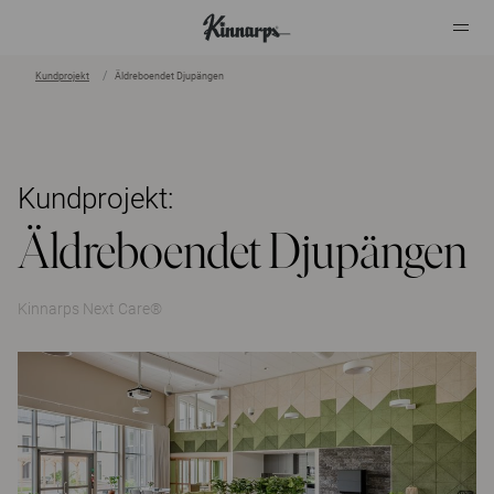
Kundprojekt
Äldreboendet Djupängen
?
?
Kundprojekt:
Äldreboendet Djupängen
Kinnarps Next Care®