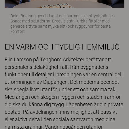
Dold förvaring ger ett lugnt och harmoniskt intryck, här ses
Space med skjutdörrar. Bredvid står Kurbits fåtöljer med
generös sittyta samt mjuka sitt- och ryggdynor för bästa
komfort.
EN VARM OCH TYDLIG HEMMILJÖ
Elin Larsson på Tengbom Arkitekter berättar att
personalens delaktighet i allt från byggnadens
funktioner till detaljer i inredningen var en central del i
utformningen av Djupängen. Det moderna boendet
ska spegla livet utanför, under ett och samma tak.
Med ängen och skogen i ryggen och staden framför
dig ska du känna dig trygg. Lägenheten är din privata
bostad. På avdelningen finns möjlighet att passivt
eller aktivt delta i den sociala samvaron med dina
närmsta grannar. Vandringsgången utanför