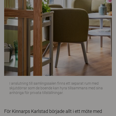
I anslutning till samlingssalen finns ett separat rum med
skjutdörrar som de boende kan hyra tillsammans med sina
anhöriga för privata tillställningar.
För Kinnarps Karlstad började allt i ett möte med