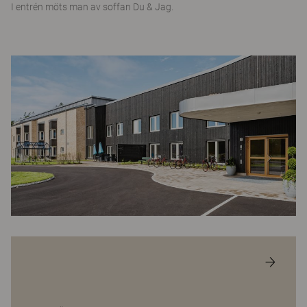
I entrén möts man av soffan Du & Jag.