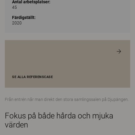
Antal arbetsplatser:
45
Färdigställt:
2020
SE ALLA REFERENSCASE
Från entrén når man direkt den stora samlingssalen på Djupängen.
Fokus på både hårda och mjuka
värden