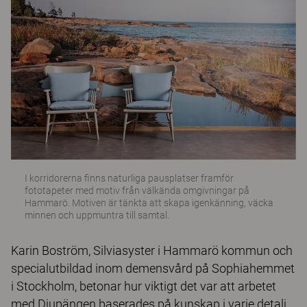
I korridorerna finns naturliga pausplatser framför
fototapeter med motiv från välkända omgivningar på
Hammarö. Motiven är tänkta att skapa igenkänning, väcka
minnen och uppmuntra till samtal.
Karin Boström, Silviasyster i Hammarö kommun och
specialutbildad inom demensvård på Sophiahemmet
i Stockholm, betonar hur viktigt det var att arbetet
med Djupängen baserades på kunskap i varje detalj.