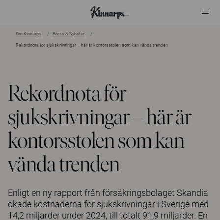
Om Kinnarps
Press & Nyheter
Rekordnota för sjukskrivningar – här är kontorsstolen som kan vända trenden
?
?
Rekordnota för
sjukskrivningar – här är
kontorsstolen som kan
vända trenden
Enligt en ny rapport från försäkringsbolaget Skandia
ökade kostnaderna för sjukskrivningar i Sverige med
14,2 miljarder under 2024, till totalt 91,9 miljarder. En