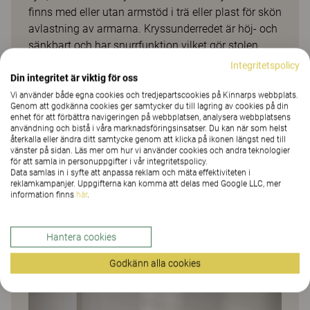
finns med eller utan armstöd i trä eller plast för skön
avlastning av armarna. Kryssunderredet är höj- och
sänkbart och har snurrfunktion vilket gör stolen
smidig att anpassa till användaren och olika
Integritetspolicy
mötessituationer. Siro är ett hållbart val utvecklad
Din integritet är viktig för oss
för att hålla länge både vad gäller utseende och
Vi använder både egna cookies och tredjepartscookies på Kinnarps webbplats.
Genom att godkänna cookies ger samtycker du till lagring av cookies på din
funktion. Den är även Möbelfaktamärkt vilket
enhet för att förbättra navigeringen på webbplatsen, analysera webbplatsens
säkerställer att material är giftfria samt uppfyller
användning och bistå i våra marknadsföringsinsatser. Du kan när som helst
återkalla eller ändra ditt samtycke genom att klicka på ikonen längst ned till
Europa-kraven för offentlig miljö gällande kvalitet
vänster på sidan. Läs mer om hur vi använder cookies och andra teknologier
och säkerhet. Stolen är uppbyggd av ett fåtal
för att samla in personuppgifter i vår integritetspolicy.
Data samlas in i syfte att anpassa reklam och mäta effektiviteten i
komponenter som går att byta ut, uppdatera och
reklamkampanjer. Uppgifterna kan komma att delas med Google LLC, mer
återvinna vilket gör den cirkulär och långsiktigt
information finns
här
.
hållbar. Välj mellan testade och utprovade tyger och
andra material ur Kinnarps Colour Studio för att
Hantera cookies
hitta det uttryck man söker.
Godkänn alla cookies