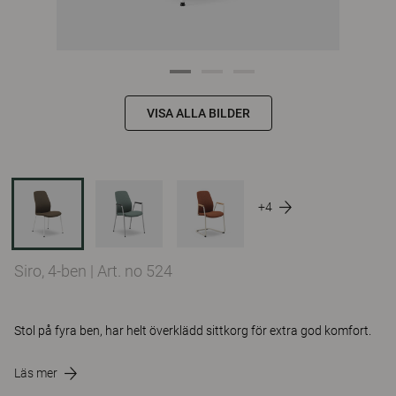
VISA ALLA BILDER
+4
Siro, 4-ben
|
Art. no 524
Stol på fyra ben, har helt överklädd sittkorg för extra god komfort.
Läs mer