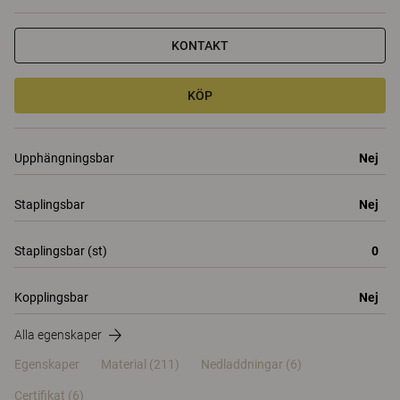
KONTAKT
KÖP
Upphängningsbar
Nej
Staplingsbar
Nej
Staplingsbar (st)
0
Kopplingsbar
Nej
Alla egenskaper
Egenskaper
Material
(211)
Nedladdningar (6)
Certifikat (
6
)