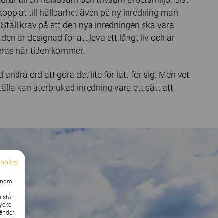
opplat till hållbarhet även på ny inredning man
! Ställ krav på att den nya inredningen ska vara
 den är designad för att leva ett långt liv och är
veras när tiden kommer.
 andra ord att göra det lite för lätt för sig. Men vet
lla kan återbrukad inredning vara ett sätt att
spolicy
Genom
istå i
tycke
vänder