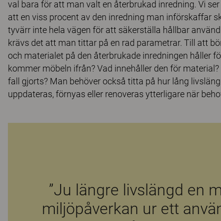
val bara för att man valt en återbrukad inredning. Vi se
att en viss procent av den inredning man införskaffar 
tyvärr inte hela vägen för att säkerställa hållbar användn
krävs det att man tittar på en rad parametrar. Till att bör
och materialet på den återbrukade inredningen håller fö
kommer möbeln ifrån? Vad innehåller den för material? H
fall gjorts? Man behöver också titta på hur lång livslän
uppdateras, förnyas eller renoveras ytterligare när beh
”Ju längre livslängd en m
miljöpåverkan ur ett anvä