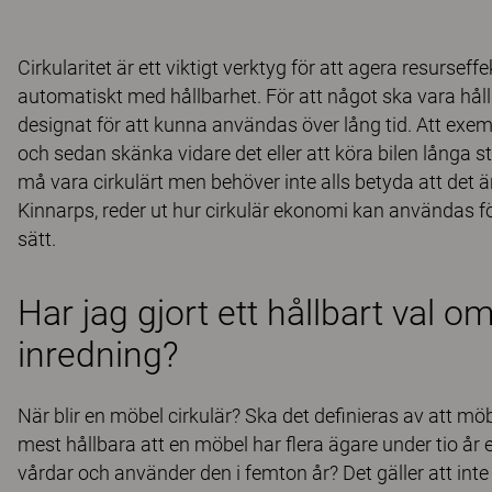
Cirkularitet är ett viktigt verktyg för att agera resurseffe
automatiskt med hållbarhet. För att något ska vara hållb
designat för att kunna användas över lång tid. Att exe
och sedan skänka vidare det eller att köra bilen långa s
må vara cirkulärt men behöver inte alls betyda att det 
Kinnarps, reder ut hur cirkulär ekonomi kan användas f
sätt.
Har jag gjort ett hållbart val o
inredning?
När blir en möbel cirkulär? Ska det definieras av att möb
mest hållbara att en möbel har flera ägare under tio år 
vårdar och använder den i femton år? Det gäller att inte 