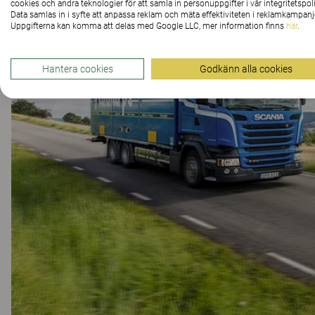
cookies och andra teknologier för att samla in personuppgifter i vår integritetspoli
Data samlas in i syfte att anpassa reklam och mäta effektiviteten i reklamkampanj
Uppgifterna kan komma att delas med Google LLC, mer information finns
här
.
Hantera cookies
Godkänn alla cookies