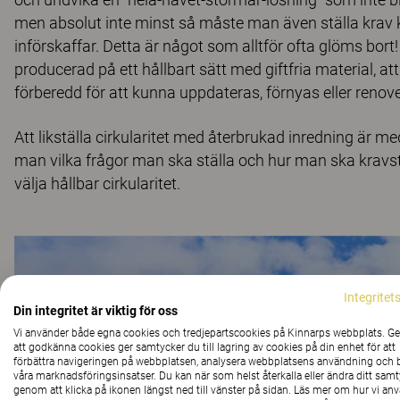
men absolut inte minst så måste man även ställa krav k
införskaffar. Detta är något som alltför ofta glöms bort
producerad på ett hållbart sätt med giftfria material, att
förberedd för att kunna uppdateras, förnyas eller reno
Att likställa cirkularitet med återbrukad inredning är med
man vilka frågor man ska ställa och hur man ska kravstä
välja hållbar cirkularitet.
Integritet
Din integritet är viktig för oss
Vi använder både egna cookies och tredjepartscookies på Kinnarps webbplats. 
att godkänna cookies ger samtycker du till lagring av cookies på din enhet för att
förbättra navigeringen på webbplatsen, analysera webbplatsens användning och b
våra marknadsföringsinsatser. Du kan när som helst återkalla eller ändra ditt sam
genom att klicka på ikonen längst ned till vänster på sidan. Läs mer om hur vi an