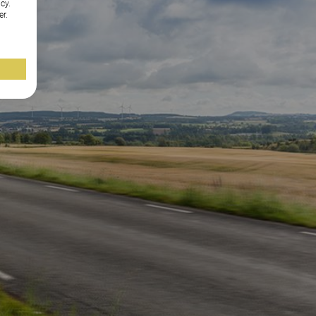
cy.
er.