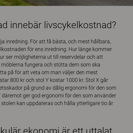
ad innebär livscykelkostnad?
älja inredning. För att få bästa, och mest hållbara,
kelkostnaden för ens inredning. Hur länge kommer
ser möjligheterna ut till reservdelar och att
 möblerna fungera och stötta dem som ska
tta på för att veta om man väljer den mest
star 800 kr och stol Y kostar 1000 kr. Stol X går
 arbetsskador på grund av dålig ergonomi för den som
l Y däremot ger god ergonomi för den som använder
tt stolen kan uppdateras och hålla ytterligare tio år
irkulär ekonomi är ett uttalat