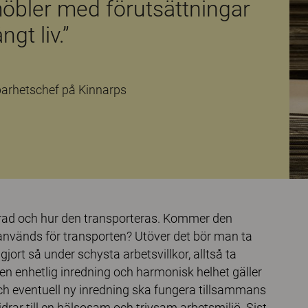
möbler med förutsättningar
ångt liv.”
barhetschef på Kinnarps
rad och hur den transporteras. Kommer den
används för transporten? Utöver det bör man ta
ort så under schysta arbetsvillkor, alltså ta
 en enhetlig inredning och harmonisk helhet gäller
h eventuell ny inredning ska fungera tillsammans
drar till en hälsosam och trivsam arbetsmiljö. Sist