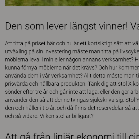
Den som lever längst vinner! V
Att titta på priset här och nu är ett kortsiktigt sätt att v
utväxling på sin investering måste man titta på livscy
möblerna leva, i min eller någon annans verksamhet? Hur 
kunna förnya möblerna när det krävs? Och hur kommer
använda dem i vår verksamhet? Allt detta måste man ti
prisvärda och hållbara produkten. Tänk dig att stol X ko
sönder efter tre år och går inte att laga, eller den ger
använder den så att denne tvingas sjukskriva sig. Sto
den och håller i tio år, och då finns det reservdelar så a
och så vidare. Vilken stol är billigast?
Att gå från linjär ekonomi till c