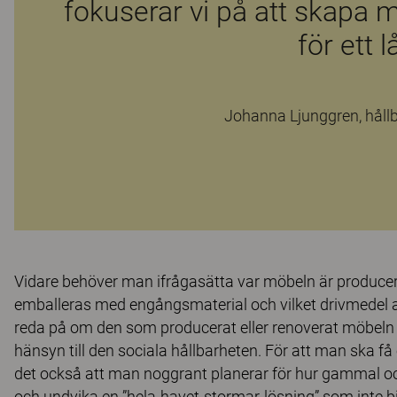
fokuserar vi på att skapa 
för ett l
Johanna Ljunggren, håll
Vidare behöver man ifrågasätta var möbeln är produce
emballeras med engångsmaterial och vilket drivmedel 
reda på om den som producerat eller renoverat möbeln gj
hänsyn till den sociala hållbarheten. För att man ska få
det också att man noggrant planerar för hur gammal oc
och undvika en ”hela-havet-stormar-lösning” som inte bi