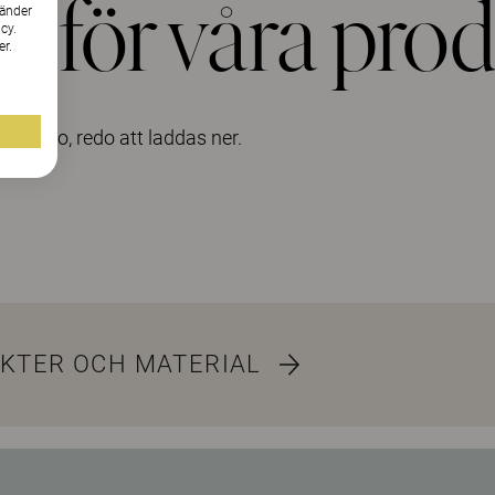
 för våra pro
vänder
cy.
er.
rtfolio, redo att laddas ner.
KTER OCH MATERIAL