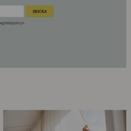
SKICKA
tegritetspolicyn