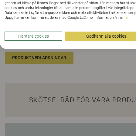
Nedladdningar
genom att klicka på ikonen längst ned till vänster på sidan. Läs mer om hur vi an
cookies och andra teknologier för att samla in personuppgifter i vår integritetspoli
Data samlas in i syfte att anpassa reklam och mäta effektiviteten i reklamkampanj
Uppgifterna kan komma att delas med Google LLC, mer information finns
här
.
Hantera cookies
Godkänn alla cookies
Här har vi samlat CAD-/BIM-objekt för hela vår produktpo
PRODUKTNEDLADDNINGAR
SKÖTSELRÅD FÖR VÅRA PRODU