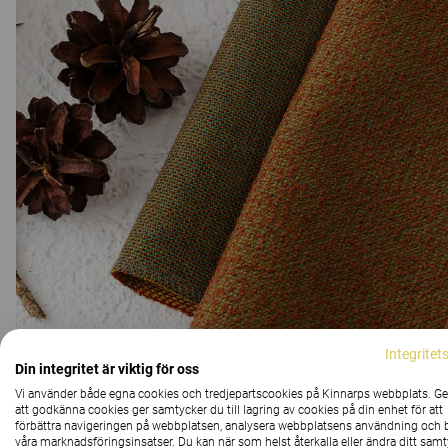
Integritet
Din integritet är viktig för oss
Vi använder både egna cookies och tredjepartscookies på Kinnarps webbplats. 
att godkänna cookies ger samtycker du till lagring av cookies på din enhet för att
förbättra navigeringen på webbplatsen, analysera webbplatsens användning och b
våra marknadsföringsinsatser. Du kan när som helst återkalla eller ändra ditt sam