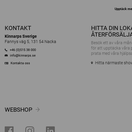
Upptäck me
KONTAKT
HITTA DIN LO
ÅTERFÖRSÄLJ
Kinnarps Sverige
Fannys väg 5, 131 54 Nacka
Besök ett av våra m
för att upptäcka våra
+46 (0)515 38 000
prata med våra hjälps
info@kinnarps.se
Hitta närmaste sh
Kontakta oss
WEBSHOP