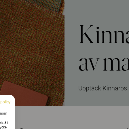
Kinn
av ma
Upptäck Kinnarps 
spolicy
Genom
istå i
tycke