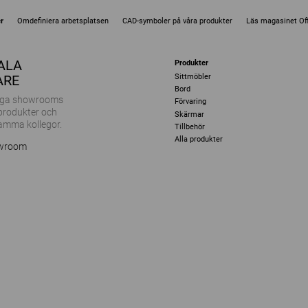
r
Omdefiniera arbetsplatsen
CAD-symboler på våra produkter
Läs magasinet Off
KALA
Produkter
Sittmöbler
ARE
Bord
ånga showrooms
Förvaring
 produkter och
Skärmar
amma kollegor.
Tillbehör
Alla produkter
owroom