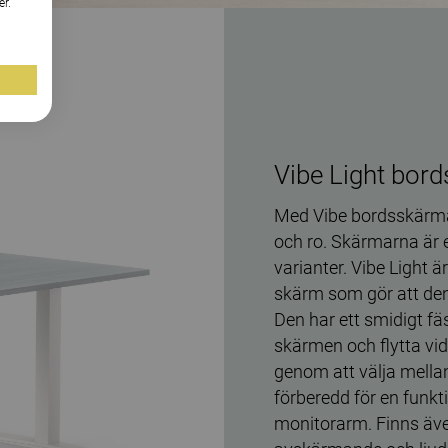
er.
Vibe Light bor
Med Vibe bordsskärmar
och ro. Skärmarna är 
varianter. Vibe Light
skärm som gör att den 
Den har ett smidigt fäs
skärmen och flytta vid
genom att välja mella
förberedd för en funktio
monitorarm. Finns även