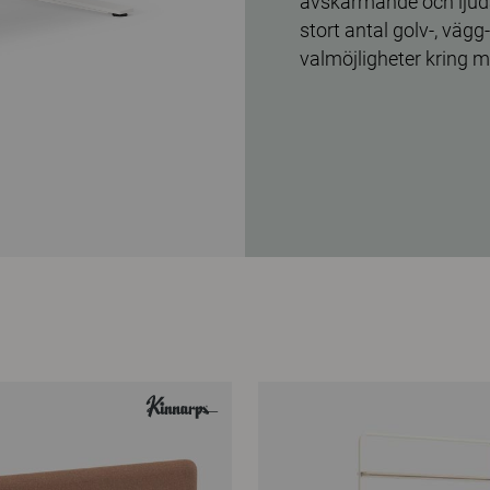
avskärmande och ljuda
stort antal golv-, vä
valmöjligheter kring m