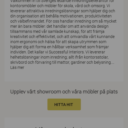
Välkommen in till Sveriges ledande inredningsleverantör för
kontorsmöbler och möbler för skola, vård och omsorg. Vi
levererar attraktiva inredningslösningar som hjälper dig och
din organisation att behålla motivationen, produktiviteten
och välbefinnandet. För oss handlar inredning om så mycket
mer än bara möbler: det handlar om att använda design
tillsammans med vår samlade kunskap, för att främja
kreativitet och effektivitet, och att omvandla vårt kunnande
inom ergonomi och hälsa för att skapa utrymmen som
hjälper dig att forma en hållbar verksamhet som främjar
individen. Det kallar vi Successful Interiors. Vi levererar
helhetslösningar inom inredning; allt ifrån kontorsstolar,
skrivbord och förvaring till mattor, gardiner och belysning.
…
Läs mer
Upplev vårt showroom och våra möbler på plats
HITTA HIT