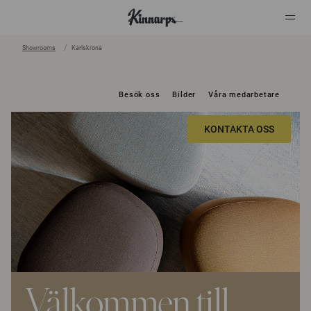
Showrooms
Karlskrona
?
?
Besök oss
Bilder
Våra medarbetare
KONTAKTA OSS
Välkommen till