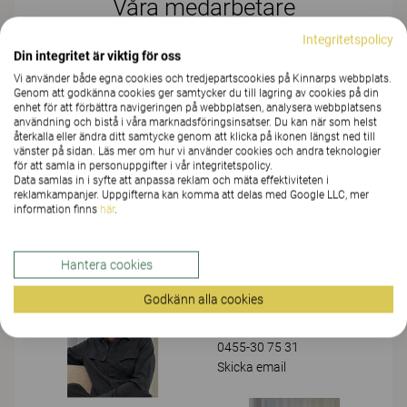
Våra medarbetare
Integritetspolicy
Din integritet är viktig för oss
ANNA BRUNDIN
Vi använder både egna cookies och tredjepartscookies på Kinnarps webbplats.
T.f. Säljledare
Genom att godkänna cookies ger samtycker du till lagring av cookies på din
0480-47 60 63
enhet för att förbättra navigeringen på webbplatsen, analysera webbplatsens
användning och bistå i våra marknadsföringsinsatser. Du kan när som helst
Skicka email
återkalla eller ändra ditt samtycke genom att klicka på ikonen längst ned till
vänster på sidan. Läs mer om hur vi använder cookies och andra teknologier
för att samla in personuppgifter i vår integritetspolicy.
Data samlas in i syfte att anpassa reklam och mäta effektiviteten i
SANNA HOLMSLYKKE
reklamkampanjer. Uppgifterna kan komma att delas med Google LLC, mer
Säljledare
information finns
här
.
0455-30 75 40
Skicka email
Hantera cookies
Godkänn alla cookies
MICKE ZONNANDER
Säljare / Inredare
0455-30 75 31
Skicka email