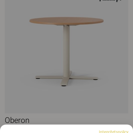
Oberon
Oberon mötesbord, pelarben 74
Integritetspolicy