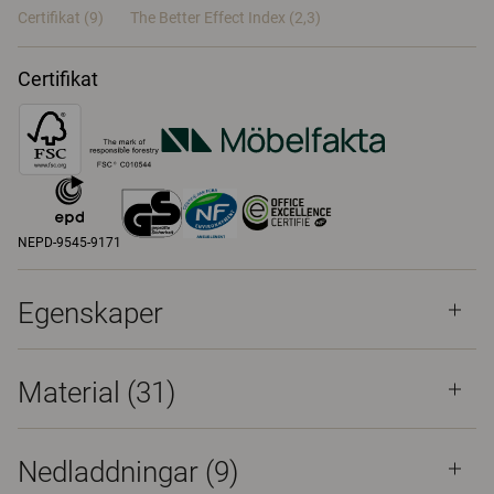
Certifikat (
9
)
The Better Effect Index (2,3)
Certifikat
NEPD-9545-9171
Egenskaper
Material
(31)
Nedladdningar (
9
)