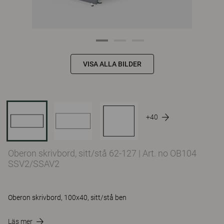
VISA ALLA BILDER
+40
Oberon skrivbord, sitt/stå 62-127
|
Art. no OB104
SSV2/SSAV2
Oberon skrivbord, 100x40, sitt/stå ben
Läs mer